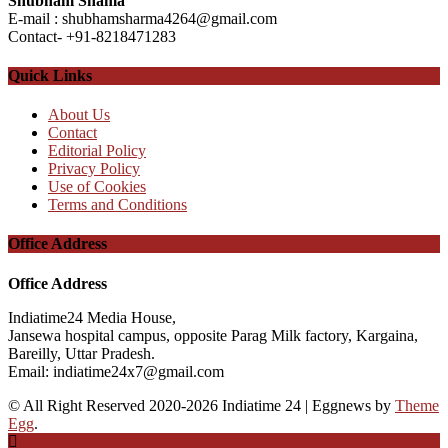
Shubham Shama
E-mail : shubhamsharma4264@gmail.com
Contact- +91-8218471283
Quick Links
About Us
Contact
Editorial Policy
Privacy Policy
Use of Cookies
Terms and Conditions
Office Address
Office Address
Indiatime24 Media House,
Jansewa hospital campus, opposite Parag Milk factory, Kargaina,
Bareilly, Uttar Pradesh.
Email: indiatime24x7@gmail.com
© All Right Reserved 2020-2026 Indiatime 24
|
Eggnews by
Theme
Egg
.