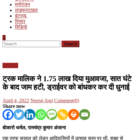
मनोरंजन
लाइफस्टाइल
इंटरव्यू
विचार
विडियो
Search
for:
झारखण्ड
ट्रक मालिक ने 1.75 लाख दिया मुआवजा, सात घंटे
के बाद जाम हटी, ड्राईवर को बांधकर कर दी धुनाई
Posted
Author
April 4, 2022
Neeraj Jogi
Comment(0)
on
Share now
बोकारो थर्मल, रामचंद्र कुमार अंजाना
एक तरफ सरहूल को लेकर आदिवासियों में उत्साह चरम पर थी, सुबह से