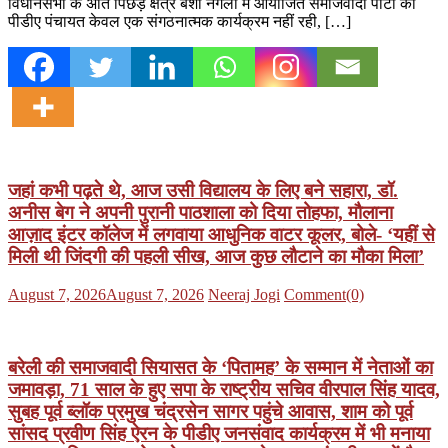
विधानसभा के अति पिछड़े क्षेत्र बंशी नगला में आयोजित समाजवादी पार्टी की
पीडीए पंचायत केवल एक संगठनात्मक कार्यक्रम नहीं रही, […]
जहां कभी पढ़ते थे, आज उसी विद्यालय के लिए बने सहारा, डॉ.
अनीस बेग ने अपनी पुरानी पाठशाला को दिया तोहफा, मौलाना
आज़ाद इंटर कॉलेज में लगवाया आधुनिक वाटर कूलर, बोले- ‘यहीं से
मिली थी जिंदगी की पहली सीख, आज कुछ लौटाने का मौका मिला’
Posted
Author
August 7, 2026
August 7, 2026
Neeraj Jogi
Comment(0)
on
बरेली की समाजवादी सियासत के ‘पितामह’ के सम्मान में नेताओं का
जमावड़ा, 71 साल के हुए सपा के राष्ट्रीय सचिव वीरपाल सिंह यादव,
सुबह पूर्व ब्लॉक प्रमुख चंद्रसेन सागर पहुंचे आवास, शाम को पूर्व
सांसद प्रवीण सिंह ऐरन के पीडीए जनसंवाद कार्यक्रम में भी मनाया