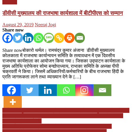
झारखण्ड
डीवीसी मुख्यालय की राजभाषा कार्यशाला में बीटीपीएस को सम्मान
Posted
Author
August 29, 2019
Neeraj Jogi
on
Share now
Share nowबोकारो थर्मल। रामचंद्र कुमार अंजाना डीवीसी मुख्यालय
कोलकाता में राजभाषा कार्यान्वयन समिति के तत्वावधान में एक दिवसीय
राजभाषा कार्यशाला का आयोजन किया गया। जिसका उद्घाटन कार्यशाला के
मुख्य अतिथि प्रोफेसर सोमा बन्द्योपाध्याय, राभाका समिति के अध्यक्ष पीपी
चक्रवर्ती ने किया। जिसमें अधिकारियों/कर्मचारियों के बीच राजभाषा हिंदी के
प्रति जागरूकता लाने तथा व्याख्यान देने के […]
Post
वार्ड 78 में खुलेआम चल रहा चिट्टे व स्मैक का कारोबार, मधुवन कॉलोनी में बिक
रही राजू की शराब, पीसीआर जाती है पर हिस्सा लेकर लौट आती है, क्या नए
navigation
एसएचओ करेंगे कार्रवाई?
तीन दर्जन से भी अधिक कॉलोनियों को निगम ने कर दिया था रिजेक्ट,
अधिकारियों ने अपनी जेबें भरकर करवा दीं डेवलप, पढ़ें पूरा मामला