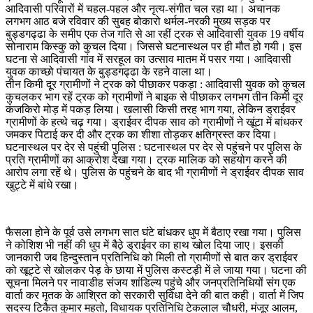
आदिवासी परिवारों में चहल-पहल और नृत्य-संगीत चल रहा था। अचानक
लगभग आठ बजे रविवार की सुबह बोकारो थर्मल-नरकी मुख्य सड़क पर
बुड्डगढ्ढा के समीप एक तेज गति से आ रहीं ट्रक से आदिवासी युवक 19 वर्षीय
सोनाराम किस्कु को कुचल दिया। जिससे घटनास्थल पर ही मौत हो गयी। इस
घटना से आदिवासी गांव में सरहूल का उत्साव मातम में पसर गया। आदिवासी
युवक काच्छो पंचायत के बुड्डगढ्ढा के रहने वाला था।
तीन किमी दूर ग्रामीणों ने ट्रक को पीछाकर पकड़ा : आदिवासी युवक को कुचल
कुचलकर भाग रहें ट्रक को ग्रामीणों ने बाइक से पीछाकर लगभग तीन किमी दूर
कंजकिरो मोड़ में पकड़ लिया। खलासी किसी तरह भाग गया, लेकिन ड्राईवर
ग्रामीणों के हत्थे चढ़ गया। ड्राईवर दीपक साव को ग्रामीणों ने खूंटा में बांधकर
जमकर पिटाई कर दी और ट्रक का शीशा तोड़कर क्षतिग्रस्त कर दिया।
घटनास्थल पर देर से पहुंची पुलिस : घटनास्थल पर देर से पहुंचने पर पुलिस के
प्रति ग्रामीणों का आक्रोश देखा गया। ट्रक मालिक को सहयोग करने की
आरोप लगा रहें थे। पुलिस के पहुंचने के बाद भी ग्रामीणों ने ड्राईवर दीपक साव
खुट्टे में बांधे रखा।
फैसला होने के पूर्व उसे लगभग सात घंटे बांधकर धुप में बैठाए रखा गया। पुलिस
ने कोशिश भी नहीं की धुप में बैठे़ ड्राईवर का हाथ खोल दिया जाए। इसकी
जानकारी जब हिन्दुस्तान प्रतिनिधि को मिली तो ग्रामीणों से बात कर ड्राईवर
को खूट्टे से खोलकर पेड़ के छाया में पुलिस कस्टड़ी में ले जाया गया। घटना की
सूचना मिलने पर नावाडीह संजय शांडिल्य पहुंचे और जनप्रतिनिधियों संग एक
वार्ता कर मृतक के आश्रित को सरकारी सुविधा देने की बात कही। वार्ता में जिप
सदस्य टिकैत कुमार महतो, विधायक प्रतिनिधि टेकलाल चौधरी, मंजूर आलम,