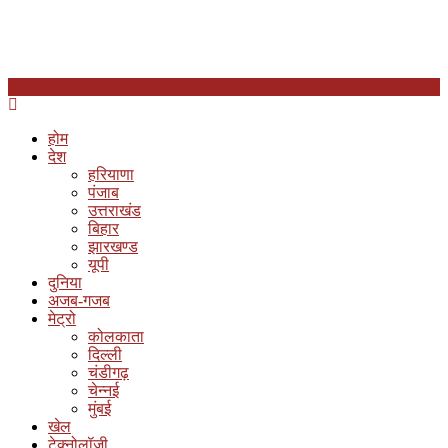
होम
देश
हरियाणा
पंजाब
उत्तराखंड
बिहार
झारखण्ड
यूपी
दुनिया
अजब-गजब
मेट्रो
कोलकाता
दिल्ली
चंडीगढ़
चेन्नई
मुंबई
खेल
टेक्नोलॉजी