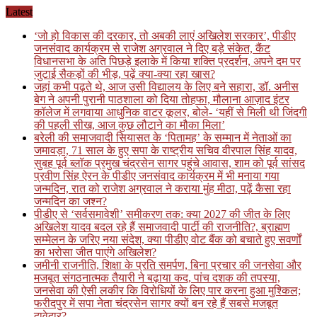
Skip
Latest
to
‘जो हो विकास की दरकार, तो अबकी लाएं अखिलेश सरकार’, पीडीए
content
जनसंवाद कार्यक्रम से राजेश अग्रवाल ने दिए बड़े संकेत, कैंट
विधानसभा के अति पिछड़े इलाके में किया शक्ति प्रदर्शन, अपने दम पर
जुटाई सैकड़ों की भीड़, पढ़ें क्या-क्या रहा खास?
जहां कभी पढ़ते थे, आज उसी विद्यालय के लिए बने सहारा, डॉ. अनीस
बेग ने अपनी पुरानी पाठशाला को दिया तोहफा, मौलाना आज़ाद इंटर
कॉलेज में लगवाया आधुनिक वाटर कूलर, बोले- ‘यहीं से मिली थी जिंदगी
की पहली सीख, आज कुछ लौटाने का मौका मिला’
बरेली की समाजवादी सियासत के ‘पितामह’ के सम्मान में नेताओं का
जमावड़ा, 71 साल के हुए सपा के राष्ट्रीय सचिव वीरपाल सिंह यादव,
सुबह पूर्व ब्लॉक प्रमुख चंद्रसेन सागर पहुंचे आवास, शाम को पूर्व सांसद
प्रवीण सिंह ऐरन के पीडीए जनसंवाद कार्यक्रम में भी मनाया गया
जन्मदिन, रात को राजेश अग्रवाल ने कराया मुंह मीठा, पढ़ें कैसा रहा
जन्मदिन का जश्न?
पीडीए से ‘सर्वसमावेशी’ समीकरण तक: क्या 2027 की जीत के लिए
अखिलेश यादव बदल रहे हैं समाजवादी पार्टी की राजनीति?, ब्राह्मण
सम्मेलन के जरिए नया संदेश, क्या पीडीए वोट बैंक को बचाते हुए सवर्णों
का भरोसा जीत पाएंगे अखिलेश?
जमीनी राजनीति, शिक्षा के प्रति समर्पण, बिना प्रचार की जनसेवा और
मजबूत संगठनात्मक तैयारी ने बढ़ाया कद, पांच दशक की तपस्या,
जनसेवा की ऐसी लकीर कि विरोधियों के लिए पार करना हुआ मुश्किल;
फरीदपुर में सपा नेता चंद्रसेन सागर क्यों बन रहे हैं सबसे मजबूत
दावेदार?