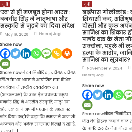
यूपी
यूपी
‘स्व’ से ही मजबूत होगा भारत’:
बाईपास गोलीकांड : 
बनवीर सिंह ने मातृभाषा और
सियासी कद, शशिभू
संस्कृति से जुड़ने का दिया संदेश
दोस्ती और कुछ अपन
साजिश का शिकार ह
Author
Posted
Neeraj Jogi
May 19, 2026
on
पार्षद दल के नेता ग
Share now
सक्सेना, पहले भी ल
हत्या के आरोप, जानि
साजिश का सूत्रधार?
Posted
November 9, 2024
on
Share nowनीरज सिसौदिया, चंडीगढ़ चंडीगढ़
Neeraj Jogi
स्थित केशव भवन में आयोजित एक विशेष
Share now
कार्यक्रम में राष्ट्रीय स्वयंसेवक संघ
(आरएसएस) के उत्तर क्षेत्र प्रचारक प्रमुख
बनवीर सिंह ने भारतीय संस्कृति, मातृभाषा
और ‘स्व’ यानी अपनी पहचान के महत्व पर
Share nowनीरज सिसौदिया,
जोर दिया। उन्होंने कहा कि समाज में आज जो
जीत की हैट्रिक लगाने वाले स
भटकाव और अनेक समस्याएं दिखाई दे रही हैं,
के पार्षद दल के नेता गौरव स
उनका […]