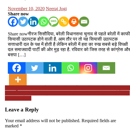
Posted
Author
November 10, 2020
Neeraj Jogi
on
Share now
Share nowनीरज सिसौदिया, बरेली विधानसभा चुनाव से पहले बरेली में काफी
सियासी उठापटक होने वाली है. आम तौर पर तो यह सियासी उठापटक
सत्ताधारी दल के पक्ष में होती है लेकिन बरेली में हवा का रुख सबसे बड़े विपक्षी
दल समाजवादी पार्टी की ओर मुड़ रहा है. रविवार को जिस तरह से कांग्रेस औ
बसपा […]
Post
पलक मुछाल रॉयल अल्बर्ट हॉल में अपने आदर्श लता मंगेशकर को देंगी श्रद्धांजलि
उनाद तीन लड़कों की यात्रा की कहानी है और यह फिल्म मेरे लिए भी एक यात्रा
navigation
थी : बोमन ईरानी
Leave a Reply
Your email address will not be published.
Required fields are
marked
*