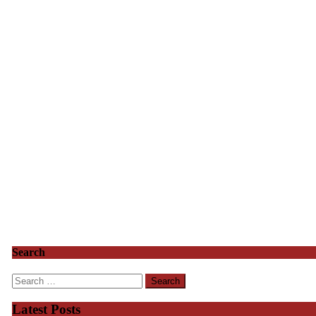
Search
Search
for:
Latest Posts