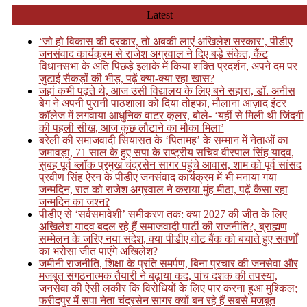
Skip
Latest
to
content
‘जो हो विकास की दरकार, तो अबकी लाएं अखिलेश सरकार’, पीडीए
जनसंवाद कार्यक्रम से राजेश अग्रवाल ने दिए बड़े संकेत, कैंट
विधानसभा के अति पिछड़े इलाके में किया शक्ति प्रदर्शन, अपने दम पर
जुटाई सैकड़ों की भीड़, पढ़ें क्या-क्या रहा खास?
जहां कभी पढ़ते थे, आज उसी विद्यालय के लिए बने सहारा, डॉ. अनीस
बेग ने अपनी पुरानी पाठशाला को दिया तोहफा, मौलाना आज़ाद इंटर
कॉलेज में लगवाया आधुनिक वाटर कूलर, बोले- ‘यहीं से मिली थी जिंदगी
की पहली सीख, आज कुछ लौटाने का मौका मिला’
बरेली की समाजवादी सियासत के ‘पितामह’ के सम्मान में नेताओं का
जमावड़ा, 71 साल के हुए सपा के राष्ट्रीय सचिव वीरपाल सिंह यादव,
सुबह पूर्व ब्लॉक प्रमुख चंद्रसेन सागर पहुंचे आवास, शाम को पूर्व सांसद
प्रवीण सिंह ऐरन के पीडीए जनसंवाद कार्यक्रम में भी मनाया गया
जन्मदिन, रात को राजेश अग्रवाल ने कराया मुंह मीठा, पढ़ें कैसा रहा
जन्मदिन का जश्न?
पीडीए से ‘सर्वसमावेशी’ समीकरण तक: क्या 2027 की जीत के लिए
अखिलेश यादव बदल रहे हैं समाजवादी पार्टी की राजनीति?, ब्राह्मण
सम्मेलन के जरिए नया संदेश, क्या पीडीए वोट बैंक को बचाते हुए सवर्णों
का भरोसा जीत पाएंगे अखिलेश?
जमीनी राजनीति, शिक्षा के प्रति समर्पण, बिना प्रचार की जनसेवा और
मजबूत संगठनात्मक तैयारी ने बढ़ाया कद, पांच दशक की तपस्या,
जनसेवा की ऐसी लकीर कि विरोधियों के लिए पार करना हुआ मुश्किल;
फरीदपुर में सपा नेता चंद्रसेन सागर क्यों बन रहे हैं सबसे मजबूत