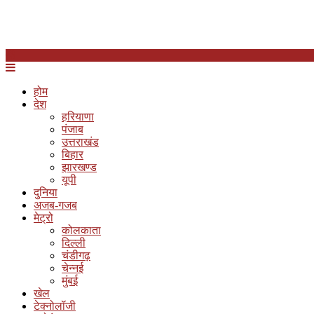
होम
देश
हरियाणा
पंजाब
उत्तराखंड
बिहार
झारखण्ड
यूपी
दुनिया
अजब-गजब
मेट्रो
कोलकाता
दिल्ली
चंडीगढ़
चेन्नई
मुंबई
खेल
टेक्नोलॉजी