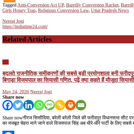
Tagged
Anti-Conversion Act UP
,
Bareilly Conversion Racket
,
Bareil
Girls Honey Trap
,
Religious Conversion Law
,
Uttar Pradesh News
Neeraj Jogi
https://indiatime24.com/
Related Articles
यूपी
बदलते राजनीतिक समीकरणों की सबसे बड़ी प्रयोगशाला बनी फरीदपुर व
बिगाड़ा विजयपाल का सियासी गणित, पढ़ें क्या कहते हैं मौजूदा सियास
Posted
Author
May 24, 2026
Neeraj Jogi
on
Share now
Share nowनीरज सिसौदिया, बरेली बरेली जिले की फरीदपुर विधानसभा सीट पर समाजव
का मजबूत चेहरा माने जाने वाले विजयपाल सिंह अब धीरे-धीरे पार्टी के लिए सबस