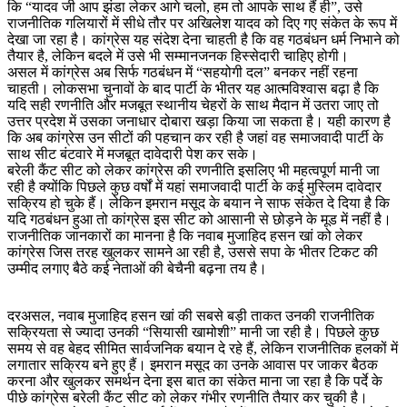
कि “यादव जी आप झंडा लेकर आगे चलो, हम तो आपके साथ हैं ही”, उसे
राजनीतिक गलियारों में सीधे तौर पर अखिलेश यादव को दिए गए संकेत के रूप में
देखा जा रहा है। कांग्रेस यह संदेश देना चाहती है कि वह गठबंधन धर्म निभाने को
तैयार है, लेकिन बदले में उसे भी सम्मानजनक हिस्सेदारी चाहिए होगी।
असल में कांग्रेस अब सिर्फ गठबंधन में “सहयोगी दल” बनकर नहीं रहना
चाहती। लोकसभा चुनावों के बाद पार्टी के भीतर यह आत्मविश्वास बढ़ा है कि
यदि सही रणनीति और मजबूत स्थानीय चेहरों के साथ मैदान में उतरा जाए तो
उत्तर प्रदेश में उसका जनाधार दोबारा खड़ा किया जा सकता है। यही कारण है
कि अब कांग्रेस उन सीटों की पहचान कर रही है जहां वह समाजवादी पार्टी के
साथ सीट बंटवारे में मजबूत दावेदारी पेश कर सके।
बरेली कैंट सीट को लेकर कांग्रेस की रणनीति इसलिए भी महत्वपूर्ण मानी जा
रही है क्योंकि पिछले कुछ वर्षों में यहां समाजवादी पार्टी के कई मुस्लिम दावेदार
सक्रिय हो चुके हैं। लेकिन इमरान मसूद के बयान ने साफ संकेत दे दिया है कि
यदि गठबंधन हुआ तो कांग्रेस इस सीट को आसानी से छोड़ने के मूड में नहीं है।
राजनीतिक जानकारों का मानना है कि नवाब मुजाहिद हसन खां को लेकर
कांग्रेस जिस तरह खुलकर सामने आ रही है, उससे सपा के भीतर टिकट की
उम्मीद लगाए बैठे कई नेताओं की बेचैनी बढ़ना तय है।
दरअसल, नवाब मुजाहिद हसन खां की सबसे बड़ी ताकत उनकी राजनीतिक
सक्रियता से ज्यादा उनकी “सियासी खामोशी” मानी जा रही है। पिछले कुछ
समय से वह बेहद सीमित सार्वजनिक बयान दे रहे हैं, लेकिन राजनीतिक हलकों में
लगातार सक्रिय बने हुए हैं। इमरान मसूद का उनके आवास पर जाकर बैठक
करना और खुलकर समर्थन देना इस बात का संकेत माना जा रहा है कि पर्दे के
पीछे कांग्रेस बरेली कैंट सीट को लेकर गंभीर रणनीति तैयार कर चुकी है।