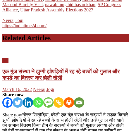
Masood Bareilly Visit
,
nawab mujahid hasan khan
,
SP Congress
Alliance
,
Uttar Pradesh Assembly Elections 2027
Neeraj Jogi
https://indiatime24.com/
Related Articles
यूपी
एक गूंज संस्था ने झुग्गी झोपड़ियों में रह रहे बच्चों को गुलाल और
कपड़े का वितरण कर होली खेली
Posted
Author
March 16, 2022
Neeraj Jogi
on
Share now
Share nowनीरज सिसौदिया, बरेली एक गूंज संस्था के सदस्यों ने सड़क किनारे
झुग्गी झोपड़ियों में रह रहे बच्चों के साथ होली खेली और उन्हें गुलाल और खाने
का सामान वितरण किया टीम के सदस्यों ने बच्चों को गुलाल लगाया और होली
की ढेरों शुभकामनाएं दी एक गूंज संस्था के अध्यक्ष बंटी ठाकुर यह खुशियों का