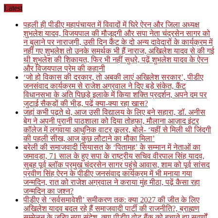
Skip
Latest
to
पहली ही पीडीए महापंचायत में विवादों में घिरे ऐरन और जिला अध्यक्ष
content
शुभलेश यादव, विजयपाल की मौजूदगी और सपा नेता चंद्रसेन सागर को
न बुलाने पर नाराजगी, उसी दिन कैंट के दो अन्य दावेदारों के कार्यक्रम में
नहीं गए शुभलेश तो उनके समर्थक भी हैं नाराज, अखिलेश यादव से की गई
थी शुभलेश की शिकायत, फिर भी नहीं सुधरे, पढ़ें शुभलेश यादव के ऐरन
और विजयपाल प्रेम की कहानी
‘जो हो विकास की दरकार, तो अबकी लाएं अखिलेश सरकार’, पीडीए
जनसंवाद कार्यक्रम से राजेश अग्रवाल ने दिए बड़े संकेत, कैंट
विधानसभा के अति पिछड़े इलाके में किया शक्ति प्रदर्शन, अपने दम पर
जुटाई सैकड़ों की भीड़, पढ़ें क्या-क्या रहा खास?
जहां कभी पढ़ते थे, आज उसी विद्यालय के लिए बने सहारा, डॉ. अनीस
बेग ने अपनी पुरानी पाठशाला को दिया तोहफा, मौलाना आज़ाद इंटर
कॉलेज में लगवाया आधुनिक वाटर कूलर, बोले- ‘यहीं से मिली थी जिंदगी
की पहली सीख, आज कुछ लौटाने का मौका मिला’
बरेली की समाजवादी सियासत के ‘पितामह’ के सम्मान में नेताओं का
जमावड़ा, 71 साल के हुए सपा के राष्ट्रीय सचिव वीरपाल सिंह यादव,
सुबह पूर्व ब्लॉक प्रमुख चंद्रसेन सागर पहुंचे आवास, शाम को पूर्व सांसद
प्रवीण सिंह ऐरन के पीडीए जनसंवाद कार्यक्रम में भी मनाया गया
जन्मदिन, रात को राजेश अग्रवाल ने कराया मुंह मीठा, पढ़ें कैसा रहा
जन्मदिन का जश्न?
पीडीए से ‘सर्वसमावेशी’ समीकरण तक: क्या 2027 की जीत के लिए
अखिलेश यादव बदल रहे हैं समाजवादी पार्टी की राजनीति?, ब्राह्मण
सम्मेलन के जरिए नया संदेश, क्या पीडीए वोट बैंक को बचाते हुए सवर्णों