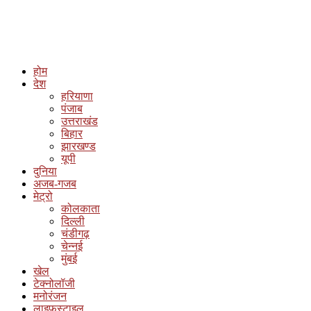
होम
देश
हरियाणा
पंजाब
उत्तराखंड
बिहार
झारखण्ड
यूपी
दुनिया
अजब-गजब
मेट्रो
कोलकाता
दिल्ली
चंडीगढ़
चेन्नई
मुंबई
खेल
टेक्नोलॉजी
मनोरंजन
लाइफस्टाइल