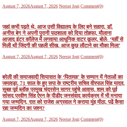
Posted
Author
August 7, 2026
August 7, 2026
Neeraj Jogi
Comment(0)
on
जहां कभी पढ़ते थे, आज उसी विद्यालय के लिए बने सहारा, डॉ.
अनीस बेग ने अपनी पुरानी पाठशाला को दिया तोहफा, मौलाना
आज़ाद इंटर कॉलेज में लगवाया आधुनिक वाटर कूलर, बोले- ‘यहीं से
मिली थी जिंदगी की पहली सीख, आज कुछ लौटाने का मौका मिला’
Posted
Author
August 7, 2026
August 7, 2026
Neeraj Jogi
Comment(0)
on
बरेली की समाजवादी सियासत के ‘पितामह’ के सम्मान में नेताओं का
जमावड़ा, 71 साल के हुए सपा के राष्ट्रीय सचिव वीरपाल सिंह यादव,
सुबह पूर्व ब्लॉक प्रमुख चंद्रसेन सागर पहुंचे आवास, शाम को पूर्व
सांसद प्रवीण सिंह ऐरन के पीडीए जनसंवाद कार्यक्रम में भी मनाया
गया जन्मदिन, रात को राजेश अग्रवाल ने कराया मुंह मीठा, पढ़ें कैसा
रहा जन्मदिन का जश्न?
Posted
Author
August 7, 2026
August 7, 2026
Neeraj Jogi
Comment(0)
on