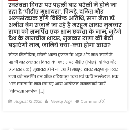
स्वतंत्रता दिवस पर पहली बार बरेली में होने जा
रहा है ‘पीडीए मुशायरा’, पिछड़े, दलित और
अल्पसंख्यक होंगे विशिष्ट अतिथि, सपा नेता डॉ.
अनीस बेग सजाने जा रहे हैं मरहूम शायर मुनव्वर
राणा को समर्पित एक शाम एकता के नाम, जुटेंगे
देश के नामचीन शायर, मुनव्वर राणा की बेटी
बढ़ाएंगी मान, जानिये क्या-क्या होगा खास?
नीरज सिसौदिया, बरेली आला हजरत के शहर और नाथ नगरी में
पहली बार स्वतंत्रता दिवस के अवसर पर पीडीए (पिछड़े, दलित और
अल्पसंख्यक) मुशायरा होने जा रहा है। मशहूर शायर मरहूम मुनव्वर
राणा को समर्पित इस ऑल इंडिया मुशायरा एवं कवि सम्मेलन, एक
शाम एकता के नाम का यह भव्य आयोजन समाजवादी पार्टी
चिकित्सा प्रकोष्ठ […]
Posted
Author
August 12, 2025
Neeraj Jogi
Comment(0)
on