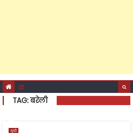
TAG:
बरेली
यूपी