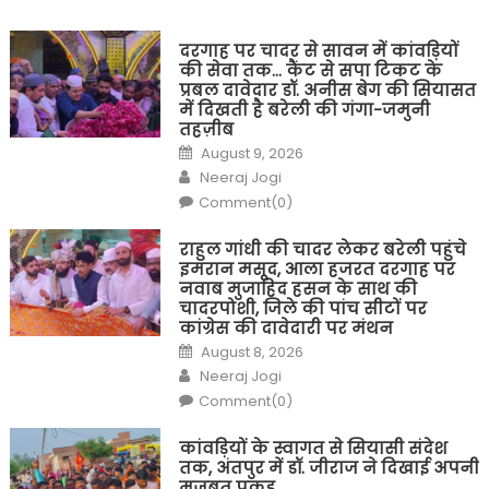
दरगाह पर चादर से सावन में कांवड़ियों
की सेवा तक… कैंट से सपा टिकट के
प्रबल दावेदार डॉ. अनीस बेग की सियासत
में दिखती है बरेली की गंगा-जमुनी
तहज़ीब
Posted
August 9, 2026
on
Author
Neeraj Jogi
Comment(0)
राहुल गांधी की चादर लेकर बरेली पहुंचे
इमरान मसूद, आला हजरत दरगाह पर
नवाब मुजाहिद हसन के साथ की
चादरपोशी, जिले की पांच सीटों पर
कांग्रेस की दावेदारी पर मंथन
Posted
August 8, 2026
on
Author
Neeraj Jogi
Comment(0)
कांवड़ियों के स्वागत से सियासी संदेश
तक, अंतपुर में डॉ. जीराज ने दिखाई अपनी
मजबूत पकड़