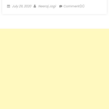
Posted
Author
July 29, 2020
Neeraj Jogi
Comment(0)
on