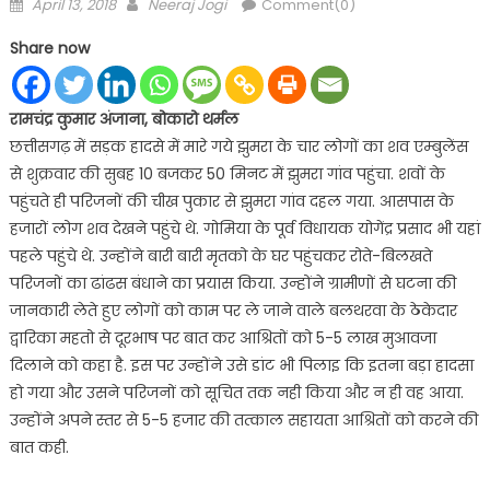
Posted
Author
April 13, 2018
Neeraj Jogi
Comment(0)
on
Share now
रामचंद्र कुमार अंजाना, बोकारो थर्मल
छत्तीसगढ़ में सड़क हादसे में मारे गये झुमरा के चार लोगों का शव एम्बुलेंस
से शुक्रवार की सुबह 10 बजकर 50 मिनट में झुमरा गांव पहुंचा. शवों के
पहुंचते ही परिजनों की चीख पुकार से झुमरा गांव दहल गया. आसपास के
हजारों लोग शव देखने पहुंचे थे. गोमिया के पूर्व विधायक योगेंद्र प्रसाद भी यहां
पहले पहुंचे थे. उन्होंने बारी बारी मृतको के घर पहुंचकर रोते-बिलखते
परिजनों का ढांढस बंधाने का प्रयास किया. उन्होंने ग्रामीणों से घटना की
जानकारी लेते हुए लोगों को काम पर ले जाने वाले बलथरवा के ठेकेदार
द्वारिका महतो से दूरभाष पर बात कर आश्रितों को 5-5 लाख मुआवजा
दिलाने को कहा है. इस पर उन्होंने उसे डांट भी पिलाइ कि इतना बड़ा हादसा
हो गया और उसने परिजनों को सूचित तक नही किया और न ही वह आया.
उन्होंने अपने स्तर से 5-5 हजार की तत्काल सहायता आश्रितों को करने की
बात कही.