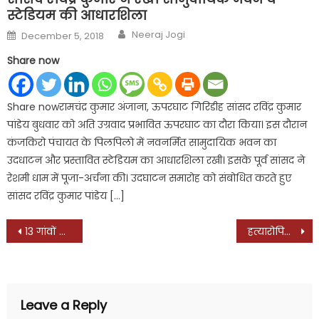
स्टेडियम की आधारशिला
Author
Posted
Neeraj Jogi
December 5, 2018
on
Share now
Share nowरामचंद्र कुमार अंजाना, ऊपरघाट गिरिडीह सांसद रविंद्र कुमार
पांडेय बुधवार को अति उग्रवाद प्रभावित ऊपरघाट का दौरा किया। इस दौरान
कंजकिरो पंचायत के पिलपिलो में नवनर्मित सामुदायिक भवन का
उदधाटन और प्रस्तावित स्टेडियम का आधारशिला रखी। इसके पूर्व सांसद ने
रेशमी धाम में पूजा-अर्चना की। उदघाटन समारोह को संबोधित करते हुए
सांसद रविंद्र कुमार पांडेय […]
Post
13 गांवों में अब नहीं जलेंगे चूल्हे
हत्यारोपियों की गिरफ्तारी न होने के विरोध में डीएसपी कार्यालय पर प्रदर्शन
navigation
Leave a Reply