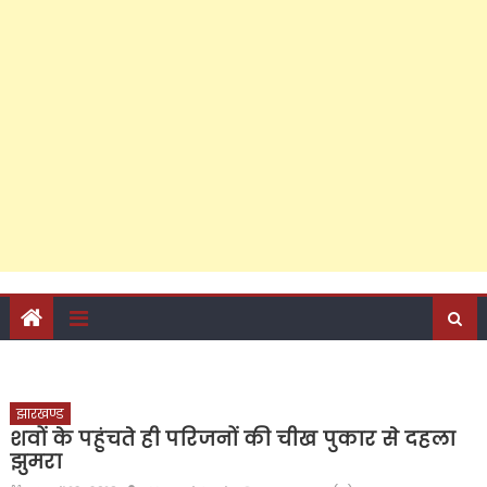
टिकट के प्रबल दावेदार डॉ. अनीस बेग की सियासत में दिखती है बरेली
की गंगा-जमुनी तहज़ीब
झारखण्ड
शवों के पहुंचते ही परिजनों की चीख पुकार से दहला
झुमरा