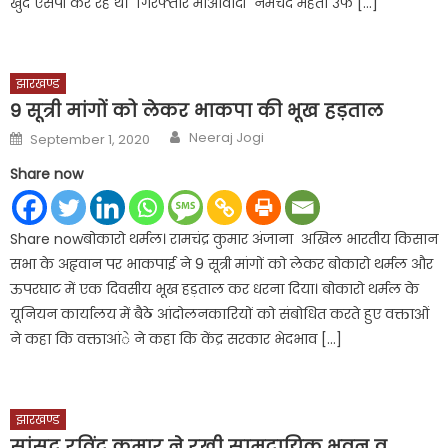
खुद एसपी कर रहें थे। गिरफ्तार माओवादी नेमचंद महतो उर्फ […]
झारखण्ड
9 सूत्री मांगों को लेकर भाकपा की भूख हड़ताल
Author
Posted
Neeraj Jogi
September 1, 2020
on
Share now
Share nowबोकारो थर्मल। रामचंद्र कुमार अंजाना अखिल भारतीय किसान
सभा के अहृवान पर भाकपाई ने 9 सूत्री मांगों को लेकर बोकारो थर्मल और
ऊपरघाट में एक दिवसीय भूख हड़ताल कर धरना दिया। बोकारो थर्मल के
यूनियन कार्यालय में बैठे आंदोलनकारियों को संबोधित करते हुए वक्ताओं
ने कहा कि वक्ताआंे ने कहा कि केंद्र सरकार भेदभाव […]
झारखण्ड
सांसद रविंद्र कुमार ने रखी सामुदायिक भवन व