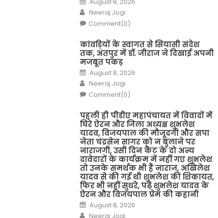
August 8, 2026
on
Author
Neeraj Jogi
Comment(0)
कांवड़ियों के स्वागत से सियासी संदेश
तक, अंतपुर में डॉ. जीराज ने दिखाई अपनी
मजबूत पकड़
Posted
August 8, 2026
on
Author
Neeraj Jogi
Comment(0)
पहली ही पीडीए महापंचायत में विवादों में
घिरे ऐरन और जिला अध्यक्ष शुभलेश
यादव, विजयपाल की मौजूदगी और सपा
नेता चंद्रसेन सागर को न बुलाने पर
नाराजगी, उसी दिन कैंट के दो अन्य
दावेदारों के कार्यक्रम में नहीं गए शुभलेश
तो उनके समर्थक भी हैं नाराज, अखिलेश
यादव से की गई थी शुभलेश की शिकायत,
फिर भी नहीं सुधरे, पढ़ें शुभलेश यादव के
ऐरन और विजयपाल प्रेम की कहानी
Posted
August 8, 2026
on
Author
Neeraj Jogi