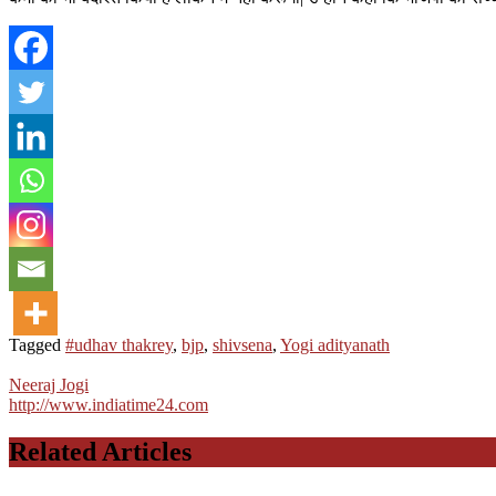
Tagged
#udhav thakrey
,
bjp
,
shivsena
,
Yogi adityanath
Neeraj Jogi
http://www.indiatime24.com
Related Articles