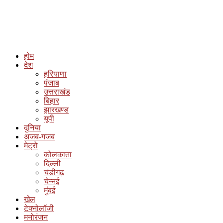
होम
देश
हरियाणा
पंजाब
उत्तराखंड
बिहार
झारखण्ड
यूपी
दुनिया
अजब-गजब
मेट्रो
कोलकाता
दिल्ली
चंडीगढ़
चेन्नई
मुंबई
खेल
टेक्नोलॉजी
मनोरंजन