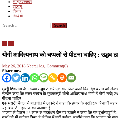
लाइफस्टाइल
इंटरव्यू
विचार
विडियो
Search
for:
देश
मुंबई
योगी आदित्यनाथ को चप्पलों से पीटना चाहिए : उद्धव ठ
Posted
Author
May 26, 2018
Neeraj Jogi
Comment(0)
on
Share now
मुंबई| शिवसेना के अध्यक्ष उद्धव ठाकरे एक बार फिर अपने विवादित बयान को लेकर स
उन्होंने कहा कि उत्तर प्रदेश के मुख्यमंत्री योगी आदित्यनाथ भोगी हैं योगी नहीं| 
पीटना चाहिए|
एक मराठी चैनल से बातचीत में ठाकरे ने कहा कि ईश्वर के प्रतिरूप शिवाजी महार
यह शिवाजी महाराज का अपमान है|
भाजपा से पिछले 25 साल से गठबंधन होने पर ठाकरे ने कहा कि यह दुर्भाग्यपूर्ण है. भ
कर्मों को भी बर्दाश्त किया है लेकिन मैं नहीं करूंगा| उन्होंने कहा कि भाजपा को 