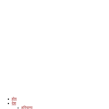
होम
देश
हरियाणा