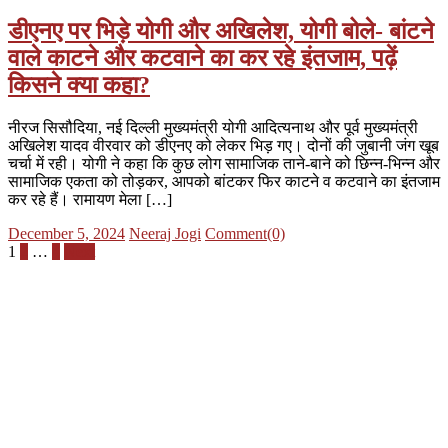
डीएनए पर भिड़े योगी और अखिलेश, योगी बोले- बांटने
वाले काटने और कटवाने का कर रहे इंतजाम, पढ़ें
किसने क्या कहा?
नीरज सिसौदिया, नई दिल्ली मुख्यमंत्री योगी आदित्यनाथ और पूर्व मुख्यमंत्री
अखिलेश यादव वीरवार को डीएनए को लेकर भिड़ गए। दोनों की जुबानी जंग खूब
चर्चा में रही। योगी ने कहा कि कुछ लोग सामाजिक ताने-बाने को छिन्न-भिन्न और
सामाजिक एकता को तोड़कर, आपको बांटकर फिर काटने व कटवाने का इंतजाम
कर रहे हैं। रामायण मेला […]
Posted
Author
December 5, 2024
Neeraj Jogi
Comment(0)
on
Posts
1
2
…
4
Next
pagination