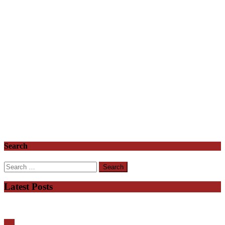
Search
Search
for:
Latest Posts
यूपी