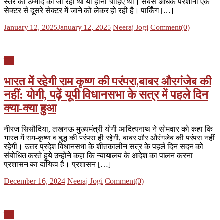
स्तर की उम्मीद की जा रही थी या होनी चाहिए थी। सबसे अधिक परेशानी एक
सेक्टर से दूसरे सेक्टर में जाने को लेकर हो रही है। पार्किंग […]
Posted
Author
January 12, 2025
January 12, 2025
Neeraj Jogi
Comment(0)
on
यूपी
भारत में रहेगी राम कृष्ण की परंपरा,बाबर औरगंजेब की
नहीं: योगी, पढ़ें यूपी विधानसभा के सत्र में पहले दिन
क्या-क्या हुआ
नीरज सिसौदिया, लखनऊ मुख्यमंत्री योगी आदित्यनाथ ने सोमवार को कहा कि
भारत में राम-कृष्ण व बुद्ध की परंपरा ही रहेगी, बाबर और औरंगजेब की परंपरा नहीं
रहेगी। उत्तर प्रदेश विधानसभा के शीतकालीन सत्र के पहले दिन सदन को
संबोधित करते हुये उन्होने कहा कि न्यायालय के आदेश का पालन करना
प्रशासन का दायित्व है। प्रशासन […]
Posted
Author
December 16, 2024
Neeraj Jogi
Comment(0)
on
यूपी