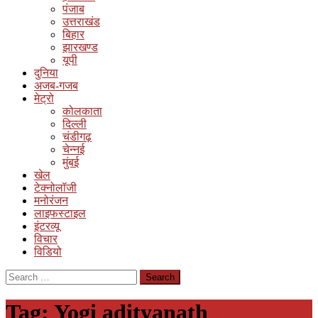
पंजाब
उत्तराखंड
बिहार
झारखण्ड
यूपी
दुनिया
अजब-गजब
मेट्रो
कोलकाता
दिल्ली
चंडीगढ़
चेन्नई
मुंबई
खेल
टेक्नोलॉजी
मनोरंजन
लाइफस्टाइल
इंटरव्यू
विचार
विडियो
Search
for:
Tag:
Yogi adityanath