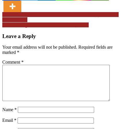
Post
भारत माता के विरोधियों का बहिष्कार ही शहीदों को सच्ची श्रद्धांजलि होगी :
किशनलाल शर्मा
navigation
भीषण आग से नुकसान, अभी तक डरे सहमे है ग्रामवासी
Leave a Reply
Your email address will not be published.
Required fields are
marked
*
Comment
*
Name
*
Email
*