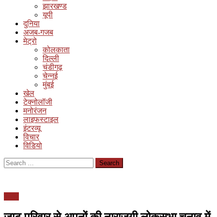
झारखण्ड
यूपी
दुनिया
अजब-गजब
मेट्रो
कोलकाता
दिल्ली
चंडीगढ़
चेन्नई
मुंबई
खेल
टेक्नोलॉजी
मनोरंजन
लाइफस्टाइल
इंटरव्यू
विचार
विडियो
Search
for:
पंजाब
जाट परिवार से अपनों की नाराजगी लोकसभा चुनाव में