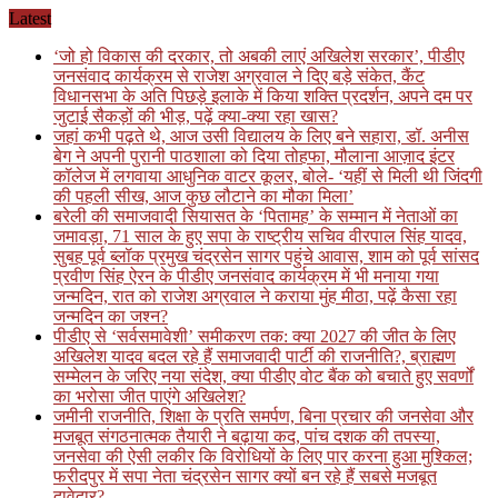
Skip
Latest
to
‘जो हो विकास की दरकार, तो अबकी लाएं अखिलेश सरकार’, पीडीए
content
जनसंवाद कार्यक्रम से राजेश अग्रवाल ने दिए बड़े संकेत, कैंट
विधानसभा के अति पिछड़े इलाके में किया शक्ति प्रदर्शन, अपने दम पर
जुटाई सैकड़ों की भीड़, पढ़ें क्या-क्या रहा खास?
जहां कभी पढ़ते थे, आज उसी विद्यालय के लिए बने सहारा, डॉ. अनीस
बेग ने अपनी पुरानी पाठशाला को दिया तोहफा, मौलाना आज़ाद इंटर
कॉलेज में लगवाया आधुनिक वाटर कूलर, बोले- ‘यहीं से मिली थी जिंदगी
की पहली सीख, आज कुछ लौटाने का मौका मिला’
बरेली की समाजवादी सियासत के ‘पितामह’ के सम्मान में नेताओं का
जमावड़ा, 71 साल के हुए सपा के राष्ट्रीय सचिव वीरपाल सिंह यादव,
सुबह पूर्व ब्लॉक प्रमुख चंद्रसेन सागर पहुंचे आवास, शाम को पूर्व सांसद
प्रवीण सिंह ऐरन के पीडीए जनसंवाद कार्यक्रम में भी मनाया गया
जन्मदिन, रात को राजेश अग्रवाल ने कराया मुंह मीठा, पढ़ें कैसा रहा
जन्मदिन का जश्न?
पीडीए से ‘सर्वसमावेशी’ समीकरण तक: क्या 2027 की जीत के लिए
अखिलेश यादव बदल रहे हैं समाजवादी पार्टी की राजनीति?, ब्राह्मण
सम्मेलन के जरिए नया संदेश, क्या पीडीए वोट बैंक को बचाते हुए सवर्णों
का भरोसा जीत पाएंगे अखिलेश?
जमीनी राजनीति, शिक्षा के प्रति समर्पण, बिना प्रचार की जनसेवा और
मजबूत संगठनात्मक तैयारी ने बढ़ाया कद, पांच दशक की तपस्या,
जनसेवा की ऐसी लकीर कि विरोधियों के लिए पार करना हुआ मुश्किल;
फरीदपुर में सपा नेता चंद्रसेन सागर क्यों बन रहे हैं सबसे मजबूत
दावेदार?