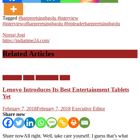
Tagged
#harpreetsinghgolu #interview
#interviewofharpreetsinghgolu #bjpleaderharpreetsinghgolu
Neeraj Jogi
https://indiatime24.com/
Related Articles
अजब-गजब
इंटरव्यू
लाइफस्टाइल
विचार
Lenovo Introduces Its Best Entertainment Tablets
Yet
Posted
Author
February 7, 2018
February 7, 2018
Executive Editor
on
Share now
Share nowAll right. Well, take care yourself. I guess that’s what