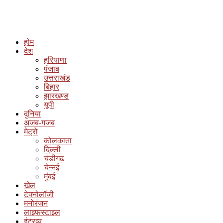
होम
देश
हरियाणा
पंजाब
उत्तराखंड
बिहार
झारखण्ड
यूपी
दुनिया
अजब-गजब
मेट्रो
कोलकाता
दिल्ली
चंडीगढ़
चेन्नई
मुंबई
खेल
टेक्नोलॉजी
मनोरंजन
लाइफस्टाइल
इंटरव्यू