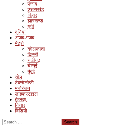
पंजाब
उत्तराखंड
बिहार
झारखण्ड
यूपी
दुनिया
अजब-गजब
मेट्रो
कोलकाता
दिल्ली
चंडीगढ़
चेन्नई
मुंबई
खेल
टेक्नोलॉजी
मनोरंजन
लाइफस्टाइल
इंटरव्यू
विचार
विडियो
Search
for: