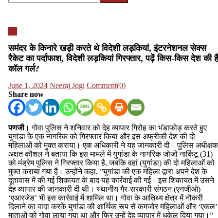
for:
देश
समंदर के किनारे खड़ी करते थे विदेशी लड़कियां, इंटरनेशनल सेक्स
रैकेट का पर्दाफाश, विदेशी लड़कियां गिरफ्तार, पढ़ें किस-किस देश की है
कॉल गर्ल?
Posted
Author
June 1, 2024
Neeraj Jogi
Comment(0)
on
Share now
पणजी
। गोवा पुलिस ने शनिवार को देह व्यापार गिरोह का भंडाफोड़ करते हुए
युगांडा के एक नागरिक को गिरफ्तार किया और इस अफ्रीकी देश की दो
महिलाओं को मुक्त कराया। एक अधिकारी ने यह जानकारी दी। पुलिस अधीक्षक
अक्षत कौशल ने बताया कि इस मामले में युगांडा के नागरिक जोजो नाकिंटू (31)
को मंड्रेम पुलिस ने गिरफ्तार किया है, जबकि वहां (युगांडा) की दो महिलाओं को
मुक्त कराया गया है। उन्होंने कहा, ”युगांडा की एक महिला द्वारा अपने देश के
दूतावास में की गई शिकायत के बाद यह कार्रवाई की गई। इस शिकायत में उसने
देह व्यापार की जानकारी दी थी। स्थानीय गैर-सरकारी संगठन (एनजीओ)
‘एआरजेड’ भी इस कार्रवाई में शामिल था। गोवा के आतिथ्य क्षेत्र में नौकरी
दिलाने का वादा करके युगांडा की आर्थिक रूप से कमजोर महिलाओं और ‘एकल’
माताओं को गोवा लाया गया था और फिर उन्हें देह व्यापार में धकेल दिया गया।”