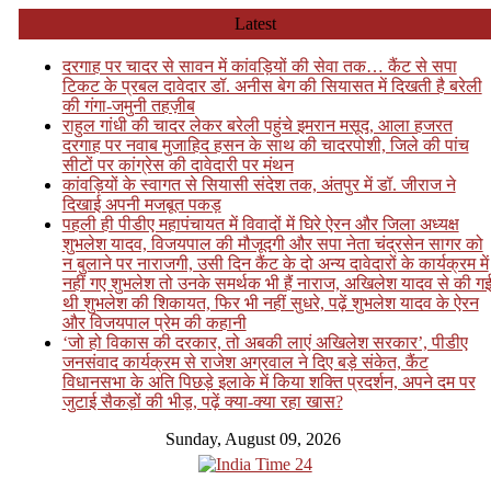
Skip
Latest
to
content
दरगाह पर चादर से सावन में कांवड़ियों की सेवा तक… कैंट से सपा
टिकट के प्रबल दावेदार डॉ. अनीस बेग की सियासत में दिखती है बरेली
की गंगा-जमुनी तहज़ीब
राहुल गांधी की चादर लेकर बरेली पहुंचे इमरान मसूद, आला हजरत
दरगाह पर नवाब मुजाहिद हसन के साथ की चादरपोशी, जिले की पांच
सीटों पर कांग्रेस की दावेदारी पर मंथन
कांवड़ियों के स्वागत से सियासी संदेश तक, अंतपुर में डॉ. जीराज ने
दिखाई अपनी मजबूत पकड़
पहली ही पीडीए महापंचायत में विवादों में घिरे ऐरन और जिला अध्यक्ष
शुभलेश यादव, विजयपाल की मौजूदगी और सपा नेता चंद्रसेन सागर को
न बुलाने पर नाराजगी, उसी दिन कैंट के दो अन्य दावेदारों के कार्यक्रम में
नहीं गए शुभलेश तो उनके समर्थक भी हैं नाराज, अखिलेश यादव से की ग
थी शुभलेश की शिकायत, फिर भी नहीं सुधरे, पढ़ें शुभलेश यादव के ऐरन
और विजयपाल प्रेम की कहानी
‘जो हो विकास की दरकार, तो अबकी लाएं अखिलेश सरकार’, पीडीए
जनसंवाद कार्यक्रम से राजेश अग्रवाल ने दिए बड़े संकेत, कैंट
विधानसभा के अति पिछड़े इलाके में किया शक्ति प्रदर्शन, अपने दम पर
जुटाई सैकड़ों की भीड़, पढ़ें क्या-क्या रहा खास?
Sunday, August 09, 2026