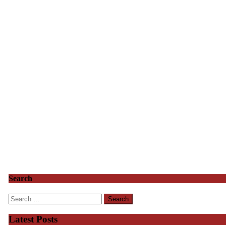
Search
Search
for:
Latest Posts