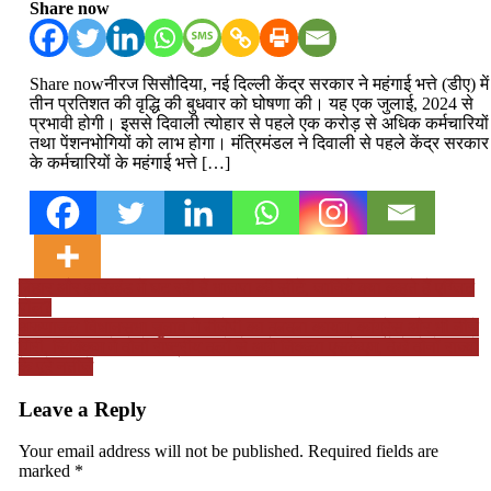
on
Share now
Share nowनीरज सिसौदिया, नई दिल्ली केंद्र सरकार ने महंगाई भत्ते (डीए) में
तीन प्रतिशत की वृद्धि की बुधवार को घोषणा की। यह एक जुलाई, 2024 से
प्रभावी होगी। इससे दिवाली त्योहार से पहले एक करोड़ से अधिक कर्मचारियों
तथा पेंशनभोगियों को लाभ होगा। मंत्रिमंडल ने दिवाली से पहले केंद्र सरकार
के कर्मचारियों के महंगाई भत्ते […]
Post
बिहार और झारखंड में घट रही हैं भाजपा की सीटें, जानिये क्या कहते हैं एग्जिट
पोल?
navigation
अरुणाचल विधानसभा चुनाव में बीजेपी का दबदबा कायम, कांग्रेस और भी नीचे
गिरी, सिक्किम में दोनों राष्ट्रीय दलों से आगे निकला एसकेएम, देखें दोनों राज्यों
के पूरे नतीजे
Leave a Reply
Your email address will not be published.
Required fields are
marked
*