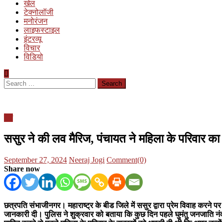
खेल
टेक्नोलॉजी
मनोरंजन
लाइफस्टाइल
इंटरव्यू
विचार
विडियो
Search
for:
देश
ससुर ने की लव मैरिज, पंचायत ने महिला के परिवार का 
Posted
Author
September 27, 2024
Neeraj Jogi
Comment(0)
on
Share now
छत्रपति संभाजीनगर। महाराष्ट्र के बीड जिले में ससुर द्वारा प्रेम विवाह कर
जानकारी दी। पुलिस ने शुक्रवार को बताया कि कुछ दिन पहले घुमंतु जनजाति नं