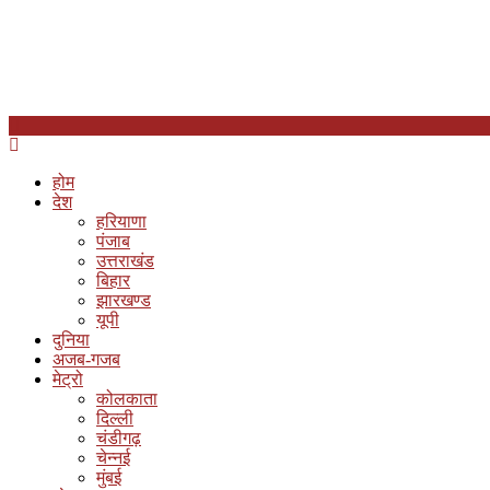
होम
देश
हरियाणा
पंजाब
उत्तराखंड
बिहार
झारखण्ड
यूपी
दुनिया
अजब-गजब
मेट्रो
कोलकाता
दिल्ली
चंडीगढ़
चेन्नई
मुंबई