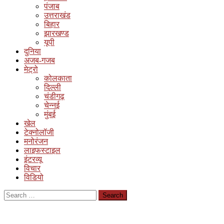
पंजाब
उत्तराखंड
बिहार
झारखण्ड
यूपी
दुनिया
अजब-गजब
मेट्रो
कोलकाता
दिल्ली
चंडीगढ़
चेन्नई
मुंबई
खेल
टेक्नोलॉजी
मनोरंजन
लाइफस्टाइल
इंटरव्यू
विचार
विडियो
Search
for: