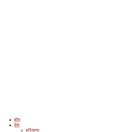
होम
देश
हरियाणा