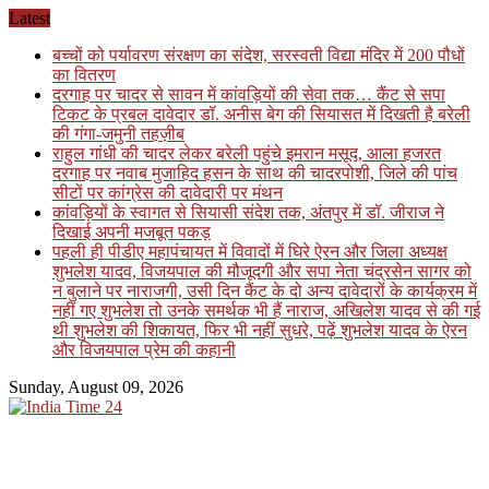
Skip
Latest
to
बच्चों को पर्यावरण संरक्षण का संदेश, सरस्वती विद्या मंदिर में 200 पौधों
content
का वितरण
दरगाह पर चादर से सावन में कांवड़ियों की सेवा तक… कैंट से सपा
टिकट के प्रबल दावेदार डॉ. अनीस बेग की सियासत में दिखती है बरेली
की गंगा-जमुनी तहज़ीब
राहुल गांधी की चादर लेकर बरेली पहुंचे इमरान मसूद, आला हजरत
दरगाह पर नवाब मुजाहिद हसन के साथ की चादरपोशी, जिले की पांच
सीटों पर कांग्रेस की दावेदारी पर मंथन
कांवड़ियों के स्वागत से सियासी संदेश तक, अंतपुर में डॉ. जीराज ने
दिखाई अपनी मजबूत पकड़
पहली ही पीडीए महापंचायत में विवादों में घिरे ऐरन और जिला अध्यक्ष
शुभलेश यादव, विजयपाल की मौजूदगी और सपा नेता चंद्रसेन सागर को
न बुलाने पर नाराजगी, उसी दिन कैंट के दो अन्य दावेदारों के कार्यक्रम में
नहीं गए शुभलेश तो उनके समर्थक भी हैं नाराज, अखिलेश यादव से की गई
थी शुभलेश की शिकायत, फिर भी नहीं सुधरे, पढ़ें शुभलेश यादव के ऐरन
और विजयपाल प्रेम की कहानी
Sunday, August 09, 2026