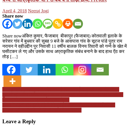
Posted
Author
April 4, 2018
Neeraj Jogi
on
Share now
Share nowअंकित कुमार, फैजाबाद बीकापुर (फैजाबाद) कोतवाली इलाके के
सरेसर गांव में बुधवार की सुबह 9 बजे के आसपास गांव के सूरज पांडे पुत्र राम
नरायन ने वहीउद्दीन पुर निवासी 11 वर्षीय बालक विनय तिवारी को गन्ने के खेत में
घसीटकर ले गए और उसके साथ अप्राकृतिक संबंध बनाने के बाद हाथ ऐंठ कर
तोड़ […]
Post
मेजर एन्क्लेव एक्सटेंशन में अवैध रूप से किया निर्माण, बस्ती बावा खेल में 13
दुकानों की अवैध मार्केट सील,, कमल विहार की कोठियों पर भी गहराया संकट,
navigation
एक कॉलोनाइजर पर एफआईआर की तैयारी
बरेली में पहली बार इतने बड़े पैमाने पर ईद-होली महोत्सव बना भाईचारे की
मिसाल, डॉ. अनीस बेग ने लिखी भाईचारे की इबारत
Leave a Reply