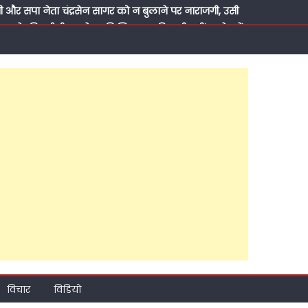
ी और सपा नेता चंद्रसेन सागर को न बुलाने पर नाराजगी, उसी
ादव से की गई थी शुभलेश की शिकायत, फिर भी नहीं सुधरे, पढ़ें
दिए बड़े संकेत, कैंट विधानसभा के अति पिछड़े इलाके में
दिया तोहफा, मौलाना आज़ाद इंटर कॉलेज में लगवाया आधुनिक
य सचिव वीरपाल सिंह यादव, सुबह पूर्व ब्लॉक प्रमुख चंद्रसेन
मदिन, रात को राजेश अग्रवाल ने कराया मुंह मीठा, पढ़ें कैसा
्टी की राजनीति?, ब्राह्मण सम्मेलन के जरिए नया संदेश,
विचार
विडियो