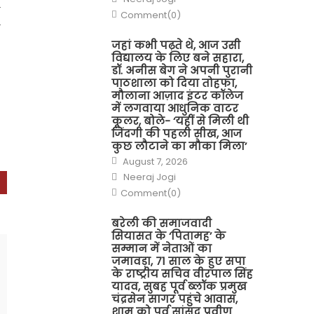
ो
Comment(0)
ा
जहां कभी पढ़ते थे, आज उसी
विद्यालय के लिए बने सहारा,
डॉ. अनीस बेग ने अपनी पुरानी
पाठशाला को दिया तोहफा,
मौलाना आज़ाद इंटर कॉलेज
में लगवाया आधुनिक वाटर
कूलर, बोले- ‘यहीं से मिली थी
जिंदगी की पहली सीख, आज
कुछ लौटाने का मौका मिला’
Posted
August 7, 2026
on
Author
Neeraj Jogi
Comment(0)
बरेली की समाजवादी
सियासत के ‘पितामह’ के
सम्मान में नेताओं का
जमावड़ा, 71 साल के हुए सपा
के राष्ट्रीय सचिव वीरपाल सिंह
यादव, सुबह पूर्व ब्लॉक प्रमुख
चंद्रसेन सागर पहुंचे आवास,
शाम को पूर्व सांसद प्रवीण