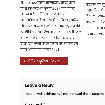
Share nowनीरज सिसौदिया, बरेली उत्तर
पदयात्रा को पूर
प्रदेश विधानसभा चुनाव 2027 को लेकर
महासचिव श्री 
समाजवादी पार्टी ने अपने सबसे बड़े
दिखाकर रवान
राजनीतिक अभियान ‘पीडीए’ (पिछड़ा, दलित
कार्यकर्ताओं
और अल्पसंख्यक) को गांव-गांव पहुंचाने की
सिंह यादव ने क
रणनीति पर काम तेज कर दिया है। बरेली जिले
रवैया अपनाया
में इस अभियान के तहत ‘पीडीए आशीर्वाद
यात्रा’ को सबसे पहले जमीन पर उतारने का
काम आंवला विधानसभा […]
Post
गोमिया: पुलिस और नक्सलियों के बीच मुठभेड़, दो पुलिसकर्मियों को लगी गोली, हथियार बरामद
navigation
Leave a Reply
Your email address will not be published.
Require
Comment
*