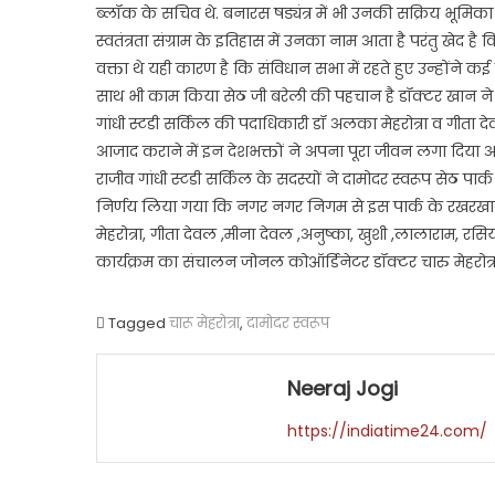
ब्लॉक के सचिव थे. बनारस षड्यंत्र में भी उनकी सक्रिय भूमिका
स्वतंत्रता संग्राम के इतिहास में उनका नाम आता है परंतु खेद
वक्ता थे यही कारण है कि संविधान सभा में रहते हुए उन्होंने कई
साथ भी काम किया सेठ जी बरेली की पहचान है डॉक्टर खान ने
गांधी स्टडी सर्किल की पदाधिकारी डॉ अलका मेहरोत्रा व गीता द
आजाद कराने में इन देशभक्तों ने अपना पूरा जीवन लगा दिय
राजीव गांधी स्टडी सर्किल के सदस्यों ने दामोदर स्वरूप सेठ पार्
निर्णय लिया गया कि नगर नगर निगम से इस पार्क के रखरखा
मेहरोत्रा, गीता देवल ,मीना देवल ,अनुष्का, खुशी ,लालाराम, र
कार्यक्रम का संचालन जोनल कोऑर्डिनेटर डॉक्टर चारु मेहरोत्र
Tagged
चारू मेहरोत्रा
,
दामोदर स्वरूप
Neeraj Jogi
https://indiatime24.com/