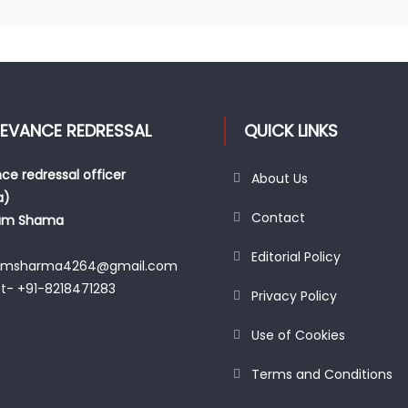
IEVANCE REDRESSAL
QUICK LINKS
ce redressal officer
About Us
a)
Contact
am Shama
Editorial Policy
amsharma4264@gmail.com
t- +91-8218471283
Privacy Policy
Use of Cookies
Terms and Conditions