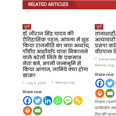
RELATED ARTICLES
यूपी
यूपी
डॉ. जीराज सिंह यादव की
तानाशाही
ऐतिहासिक पहल, आंवला में शुरू
अत्याचार
किया राजनीति का नया अध्याय,
प्रसपा कर
पीडीए आशीर्वाद यात्रा निकालने
वीरपाल स
वाले बरेली जिले के एकमात्र
Posted
December
on
नेता बने, अपनी जन्मभूमि से
Neeraj Jogi
किया आगाज, जानिये क्या होगा
Share now
खास?
Author
Posted
Neeraj Jogi
July 3, 2026
on
Share now
Share nowनी
प्रगतिशील समा
दिन की पदयात्र