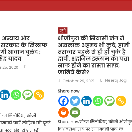
यूपी
, अन्याय और
भोजीपुरा की सियासी जंग में
ी सरकार के खिलाफ
अखलाक अहमद भी कूदे, हाजी
ेगी आवाज बुलंद :
तसव्वर पहले से ही हो चुके हैं
िंह यादव
हावी, शहजिल इस्लाम का पत्ता
साफ होने का रास्ता साफ,
Author
 25, 2020
जानिये कैसे?
Author
Posted
Neeraj Jogi
October 29, 2021
on
Share now
रज सिसौदिया, बरेली
Share nowनीरज सिसौदिया, बरेली भोजीपुर
जवादी पार्टी लोहिया की दूसरे
विधानसभा सीट पर समाजवादी पार्टी के
ा परसाखेड़ा से शुरू हुई।