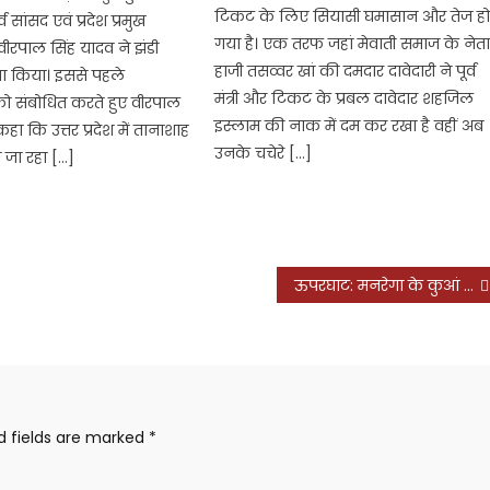
टिकट के लिए सियासी घमासान और तेज ह
्व सांसद एवं प्रदेश प्रमुख
गया है। एक तरफ जहां मेवाती समाज के नेत
वीरपाल सिंह यादव ने झंडी
हाजी तसव्वर खां की दमदार दावेदारी ने पूर्व
ा किया। इससे पहले
मंत्री और टिकट के प्रबल दावेदार शहजिल
 को संबोधित करते हुए वीरपाल
इस्लाम की नाक में दम कर रखा है वहीं अब
हा कि उत्तर प्रदेश में तानाशाह
उनके चचेरे […]
 जा रहा […]
ऊपरघाट: मनरेगा के कुआं से मिला युवक का शव
d fields are marked
*