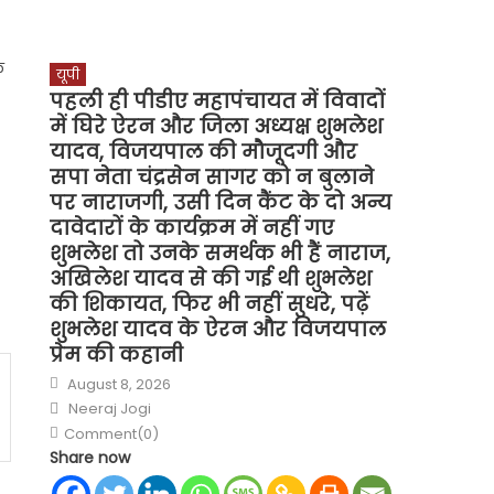
े
यूपी
पहली ही पीडीए महापंचायत में विवादों
में घिरे ऐरन और जिला अध्यक्ष शुभलेश
यादव, विजयपाल की मौजूदगी और
सपा नेता चंद्रसेन सागर को न बुलाने
पर नाराजगी, उसी दिन कैंट के दो अन्य
दावेदारों के कार्यक्रम में नहीं गए
शुभलेश तो उनके समर्थक भी हैं नाराज,
अखिलेश यादव से की गई थी शुभलेश
की शिकायत, फिर भी नहीं सुधरे, पढ़ें
शुभलेश यादव के ऐरन और विजयपाल
प्रेम की कहानी
Posted
August 8, 2026
on
Author
Neeraj Jogi
Comment(0)
Share now