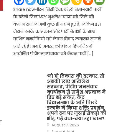
Share nowनीरज सिसौदिया, बरेली समाजवादी पार्टी
के बरेली जिलाध्यक्ष शुभलेश यादव को जिले की
कमान संभाले अभी कुछ ही महीने हुए हैं, लेकिन इस
दौरान उनके कामकाज और पार्टी नेताओं के साथ
कथित नजदीकियों को लेकर विवाद लगातार सामने
आते रहे हैं। अब 6 अगस्त को होटल डिप्लोमेट में
आयोजित पीडीए महापंचायत को लेकर पार्टी […]
‘जो हो विकास की दरकार, तो
अबकी लाएं अखिलेश
सरकार’, पीडीए जनसंवाद
कार्यक्रम से राजेश अग्रवाल ने
दिए बड़े संकेत, कैंट
विधानसभा के अति पिछड़े
इलाके में किया शक्ति प्रदर्शन,
अपने दम पर जुटाई सैकड़ों की
भीड़, पढ़ें क्या-क्या रहा खास?
ा
Posted
August 7, 2026
on
Author
Neeraj Jogi