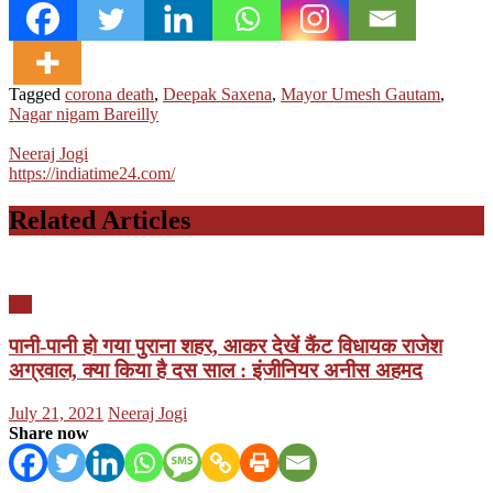
Tagged
corona death
,
Deepak Saxena
,
Mayor Umesh Gautam
,
Nagar nigam Bareilly
Neeraj Jogi
https://indiatime24.com/
Related Articles
यूपी
पानी-पानी हो गया पुराना शहर, आकर देखें कैंट विधायक राजेश
अग्रवाल, क्या किया है दस साल : इंजीनियर अनीस अहमद
Posted
Author
July 21, 2021
Neeraj Jogi
on
Share now