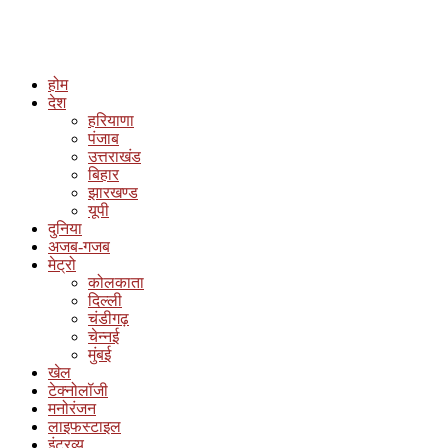
होम
देश
हरियाणा
पंजाब
उत्तराखंड
बिहार
झारखण्ड
यूपी
दुनिया
अजब-गजब
मेट्रो
कोलकाता
दिल्ली
चंडीगढ़
चेन्नई
मुंबई
खेल
टेक्नोलॉजी
मनोरंजन
लाइफस्टाइल
इंटरव्यू