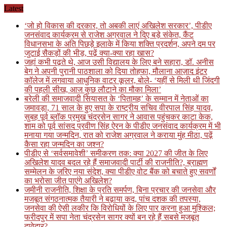
Skip
Latest
to
‘जो हो विकास की दरकार, तो अबकी लाएं अखिलेश सरकार’, पीडीए
content
जनसंवाद कार्यक्रम से राजेश अग्रवाल ने दिए बड़े संकेत, कैंट
विधानसभा के अति पिछड़े इलाके में किया शक्ति प्रदर्शन, अपने दम पर
जुटाई सैकड़ों की भीड़, पढ़ें क्या-क्या रहा खास?
जहां कभी पढ़ते थे, आज उसी विद्यालय के लिए बने सहारा, डॉ. अनीस
बेग ने अपनी पुरानी पाठशाला को दिया तोहफा, मौलाना आज़ाद इंटर
कॉलेज में लगवाया आधुनिक वाटर कूलर, बोले- ‘यहीं से मिली थी जिंदगी
की पहली सीख, आज कुछ लौटाने का मौका मिला’
बरेली की समाजवादी सियासत के ‘पितामह’ के सम्मान में नेताओं का
जमावड़ा, 71 साल के हुए सपा के राष्ट्रीय सचिव वीरपाल सिंह यादव,
सुबह पूर्व ब्लॉक प्रमुख चंद्रसेन सागर ने आवास पहुंचकर काटा केक,
शाम को पूर्व सांसद प्रवीण सिंह ऐरन के पीडीए जनसंवाद कार्यक्रम में भी
मनाया गया जन्मदिन, रात को राजेश अग्रवाल ने कराया मुंह मीठा, पढ़ें
कैसा रहा जन्मदिन का जश्न?
पीडीए से ‘सर्वसमावेशी’ समीकरण तक: क्या 2027 की जीत के लिए
अखिलेश यादव बदल रहे हैं समाजवादी पार्टी की राजनीति?, ब्राह्मण
सम्मेलन के जरिए नया संदेश, क्या पीडीए वोट बैंक को बचाते हुए सवर्णों
का भरोसा जीत पाएंगे अखिलेश?
जमीनी राजनीति, शिक्षा के प्रति समर्पण, बिना प्रचार की जनसेवा और
मजबूत संगठनात्मक तैयारी ने बढ़ाया कद, पांच दशक की तपस्या,
जनसेवा की ऐसी लकीर कि विरोधियों के लिए पार करना हुआ मुश्किल;
फरीदपुर में सपा नेता चंद्रसेन सागर क्यों बन रहे हैं सबसे मजबूत
दावेदार?