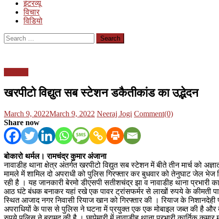
इंटरव्यू
विचार
विडियो
Search
for:
झारखण्ड
खरपीटो विद्युत सब स्टेशन डकैतीकांड का उद्भेदन
Posted
Author
March 9, 2022
March 9, 2022
Neeraj Jogi
Comment(0)
on
Share now
बोकारो थर्मल। रामचंद्र कुमार अंजाना
नावाडीह थाना क्षेत्र अंतर्गत खरपीटो विद्युत सब स्टेशन में बीते तीन मार्च को
मामले में शामिल दो अपराधी को पुलिस गिरफ्तार कर बुधवार को तेनुघाट जेल भेज द
रही है । यह जानकारी बेरमो डीएसपी सतीशचंद्र झा व नावाडीह थाना प्रभारी कार
आठ घंटे बंधक बनाकर यहां रखे एक पावर ट्रांसफर्मर से लाखों रुपये के कीमत
स्थित आजाद नगर निवासी रियाज खान को गिरफ्तार की । रियाज के निशानदेही पर पु
अपराधियों के पास से पुलिस ने घटना में प्रयुक्त एक एक मोबाइल जब्त की है और द
रुपये पुलिस ने बरामद की है । छापेमारी में नावाडीह थाना प्रभारी कार्तिक कुम