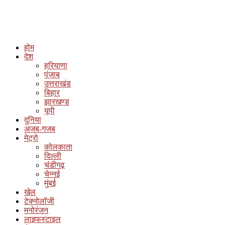
होम
देश
हरियाणा
पंजाब
उत्तराखंड
बिहार
झारखण्ड
यूपी
दुनिया
अजब-गजब
मेट्रो
कोलकाता
दिल्ली
चंडीगढ़
चेन्नई
मुंबई
खेल
टेक्नोलॉजी
मनोरंजन
लाइफस्टाइल