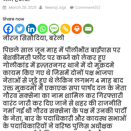
Posted
Author
March 29, 2025
Neeraj Jogi
Comment(0)
on
Share now
नीरज सिसौदिया, बरेली
पिछले साल जून माह में पीलीभीत बाईपास पर
बेशकीमती प्लॉट पर कब्जे को लेकर हुए
गोलीकांड में इज़्ज़तनगर थाने में दो मुक़दमे
कायम किए गए थे जिसमें दोनों पक्ष भाजपा
नेताओं से जुड़े हुए थे लेकिन लगभग 4 माह बाद
उक्त मुकदमों में एकाएक सपा पार्षद दल के नेता
गौरव सक्सेना का नाम शामिल कर गिरफ्तारी
वारंट जारी कर दिए जाने से शहर की राजनीति
गर्मा गई थी गौरव सक्सेना के पक्ष में उनकी पार्टी
के नेता, बार के पदाधिकारी और कायस्थ सभाओं
के पदाधिकारियों ने वरिष्ठ पुलिस अधीक्षक