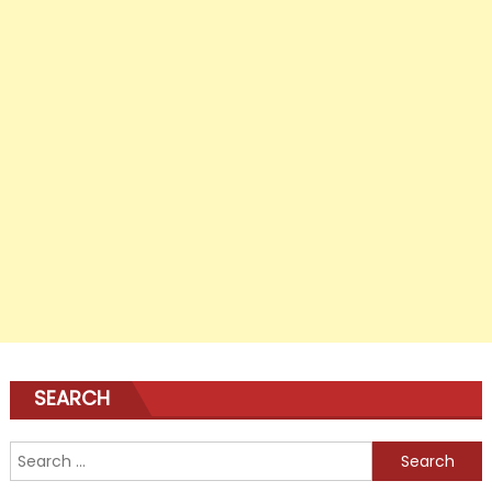
SEARCH
Search
for: