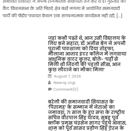
संभावित दावेदारों ने अपनी राजनीतिक सक्रियता तेज कर दी है। गुरुवार को
कैंट विधानसभा के अति पिछड़े क्षेत्र बंशी नगला में आयोजित समाजवादी
पार्टी की पीडीए पंचायत केवल एक संगठनात्मक कार्यक्रम नहीं रही, […]
जहां कभी पढ़ते थे, आज उसी विद्यालय के
लिए बने सहारा, डॉ. अनीस बेग ने अपनी
पुरानी पाठशाला को दिया तोहफा,
मौलाना आज़ाद इंटर कॉलेज में लगवाया
आधुनिक वाटर कूलर, बोले- ‘यहीं से
मिली थी जिंदगी की पहली सीख, आज
कुछ लौटाने का मौका मिला’
Posted
August 7, 2026
on
Author
Neeraj Jogi
Comment(0)
बरेली की समाजवादी सियासत के
‘पितामह’ के सम्मान में नेताओं का
जमावड़ा, 71 साल के हुए सपा के राष्ट्रीय
सचिव वीरपाल सिंह यादव, सुबह पूर्व
ब्लॉक प्रमुख चंद्रसेन सागर पहुंचे आवास,
शाम को पूर्व सांसद प्रवीण सिंह ऐरन के