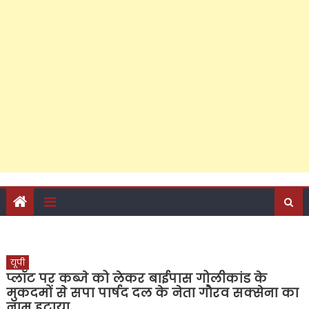
जनसेवा की ऐसी लकीर कि विरोधियों के लिए पार करना हुआ
मुश्किल; फरीदपुर में सपा नेता चंद्रसेन सागर क्यों बन रहे हैं सबसे
मजबूत दावेदार?
‘जो हो विकास की दरकार, तो अबकी लाएं अखिलेश सरकार’, पीडीए
जनसंवाद कार्यक्रम से राजेश अग्रवाल ने दिए बड़े संकेत, कैंट
विधानसभा के अति पिछड़े इलाके में किया शक्ति प्रदर्शन, अपने दम पर
जुटाई सैकड़ों की भीड़, पढ़ें क्या-क्या रहा खास?
यूपी
प्लॉट पर कब्जे को लेकर बाईपास गोलीकांड के
मुकदमों से सपा पार्षद दल के नेता गौरव सक्सेना का
नाम हटाया