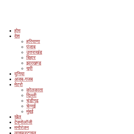
होम
देश
हरियाणा
पंजाब
उत्तराखंड
बिहार
झारखण्ड
यूपी
दुनिया
अजब-गजब
मेट्रो
कोलकाता
दिल्ली
चंडीगढ़
चेन्नई
मुंबई
खेल
टेक्नोलॉजी
मनोरंजन
लाइफस्टाइल