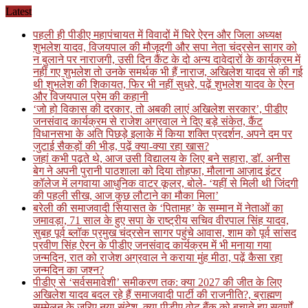
Skip
Latest
to
पहली ही पीडीए महापंचायत में विवादों में घिरे ऐरन और जिला अध्यक्ष
content
शुभलेश यादव, विजयपाल की मौजूदगी और सपा नेता चंद्रसेन सागर को
न बुलाने पर नाराजगी, उसी दिन कैंट के दो अन्य दावेदारों के कार्यक्रम में
नहीं गए शुभलेश तो उनके समर्थक भी हैं नाराज, अखिलेश यादव से की गई
थी शुभलेश की शिकायत, फिर भी नहीं सुधरे, पढ़ें शुभलेश यादव के ऐरन
और विजयपाल प्रेम की कहानी
‘जो हो विकास की दरकार, तो अबकी लाएं अखिलेश सरकार’, पीडीए
जनसंवाद कार्यक्रम से राजेश अग्रवाल ने दिए बड़े संकेत, कैंट
विधानसभा के अति पिछड़े इलाके में किया शक्ति प्रदर्शन, अपने दम पर
जुटाई सैकड़ों की भीड़, पढ़ें क्या-क्या रहा खास?
जहां कभी पढ़ते थे, आज उसी विद्यालय के लिए बने सहारा, डॉ. अनीस
बेग ने अपनी पुरानी पाठशाला को दिया तोहफा, मौलाना आज़ाद इंटर
कॉलेज में लगवाया आधुनिक वाटर कूलर, बोले- ‘यहीं से मिली थी जिंदगी
की पहली सीख, आज कुछ लौटाने का मौका मिला’
बरेली की समाजवादी सियासत के ‘पितामह’ के सम्मान में नेताओं का
जमावड़ा, 71 साल के हुए सपा के राष्ट्रीय सचिव वीरपाल सिंह यादव,
सुबह पूर्व ब्लॉक प्रमुख चंद्रसेन सागर पहुंचे आवास, शाम को पूर्व सांसद
प्रवीण सिंह ऐरन के पीडीए जनसंवाद कार्यक्रम में भी मनाया गया
जन्मदिन, रात को राजेश अग्रवाल ने कराया मुंह मीठा, पढ़ें कैसा रहा
जन्मदिन का जश्न?
पीडीए से ‘सर्वसमावेशी’ समीकरण तक: क्या 2027 की जीत के लिए
अखिलेश यादव बदल रहे हैं समाजवादी पार्टी की राजनीति?, ब्राह्मण
सम्मेलन के जरिए नया संदेश, क्या पीडीए वोट बैंक को बचाते हुए सवर्णों