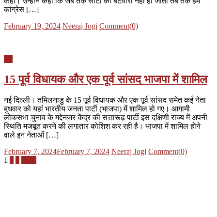
कही। उन्होंने कहा कि जब तक सीटों का बंटवारा नहीं हो जाता तब तक हम
कांग्रेस […]
Posted
Author
February 19, 2024
Neeraj Jogi
Comment(0)
on
देश
15 पूर्व विधायक और एक पूर्व सांसद भाजपा में शामिल
नई दिल्ली। तमिलनाडु के 15 पूर्व विधायक और एक पूर्व सांसद समेत कई नेता
बुधवार को यहां भारतीय जनता पार्टी (भाजपा) में शामिल हो गए। आगामी
लोकसभा चुनाव के मद्देनजर केंद्र की सत्तारूढ़ पार्टी इस दक्षिणी राज्य में अपनी
स्थिति मजबूत करने की लगातार कोशिश कर रही है। भाजपा में शामिल होने
वाले इन नेताओं […]
Posted
Author
February 7, 2024
February 7, 2024
Neeraj Jogi
Comment(0)
on
Posts
1
2
3
Next
pagination