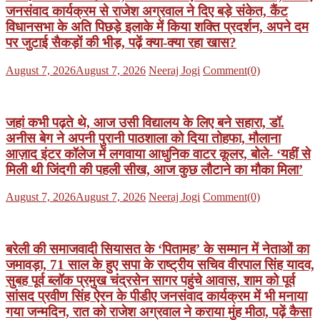
जनसंवाद कार्यक्रम से राजेश अग्रवाल ने दिए बड़े संकेत, कैंट
विधानसभा के अति पिछड़े इलाके में किया शक्ति प्रदर्शन, अपने दम
पर जुटाई सैकड़ों की भीड़, पढ़ें क्या-क्या रहा खास?
Posted
Author
August 7, 2026
August 7, 2026
Neeraj Jogi
Comment(0)
on
जहां कभी पढ़ते थे, आज उसी विद्यालय के लिए बने सहारा, डॉ.
अनीस बेग ने अपनी पुरानी पाठशाला को दिया तोहफा, मौलाना
आज़ाद इंटर कॉलेज में लगवाया आधुनिक वाटर कूलर, बोले- ‘यहीं से
मिली थी जिंदगी की पहली सीख, आज कुछ लौटाने का मौका मिला’
Posted
Author
August 7, 2026
August 7, 2026
Neeraj Jogi
Comment(0)
on
बरेली की समाजवादी सियासत के ‘पितामह’ के सम्मान में नेताओं का
जमावड़ा, 71 साल के हुए सपा के राष्ट्रीय सचिव वीरपाल सिंह यादव,
सुबह पूर्व ब्लॉक प्रमुख चंद्रसेन सागर पहुंचे आवास, शाम को पूर्व
सांसद प्रवीण सिंह ऐरन के पीडीए जनसंवाद कार्यक्रम में भी मनाया
गया जन्मदिन, रात को राजेश अग्रवाल ने कराया मुंह मीठा, पढ़ें कैसा