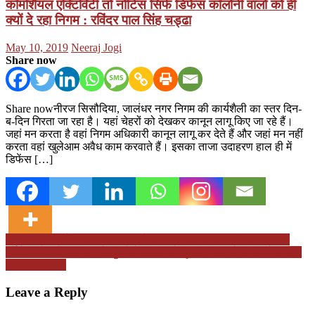
कॉमर्शियल एक्टिविटी तो नोटिस सिर्फ डिफेंस कॉलोनी वालों को ही
क्यों दे रहा निगम : रविंदर पाल सिंह चड्ढा
Posted
Author
May 10, 2019
Neeraj Jogi
on
Share now
Share nowनीरज सिसौदिया, जालंधर नगर निगम की कार्यशैली का स्तर दिन-
ब-दिन गिरता जा रहा है। यहां चेहरों को देखकर कानून लागू किए जा रहे हैं।
जहां मन करता है वहां निगम अधिकारी कानून लागू कर देते हैं और जहां मन नहीं
करता वहां खुलेआम अवैध काम करवाते हैं। इसका ताजा उदाहरण हाल ही में
डिफेंस […]
Post
स्वास्थ्य विभाग के अतिरिक्त सचिव ने सामान्य अस्पताल का किया निरीक्षण
पर्दे के पीछे : रोज जनता से जुड़ने के नए तरीके ढूंढता रहता है सांसद कैसर का
navigation
यह निजी सचिव
Leave a Reply