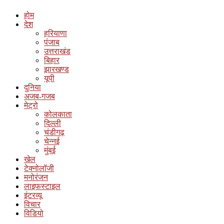
होम
देश
हरियाणा
पंजाब
उत्तराखंड
बिहार
झारखण्ड
यूपी
दुनिया
अजब-गजब
मेट्रो
कोलकाता
दिल्ली
चंडीगढ़
चेन्नई
मुंबई
खेल
टेक्नोलॉजी
मनोरंजन
लाइफस्टाइल
इंटरव्यू
विचार
विडियो