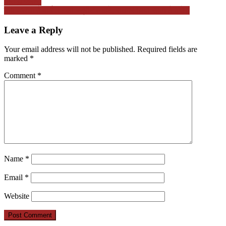
अरोड़ा फरार
navigation
नहीं जलती है वार्ड 35 की स्ट्रीट लाइटें, रातभर छाया रहता है अंधेरा
Leave a Reply
Your email address will not be published.
Required fields are
marked
*
Comment
*
Name
*
Email
*
Website