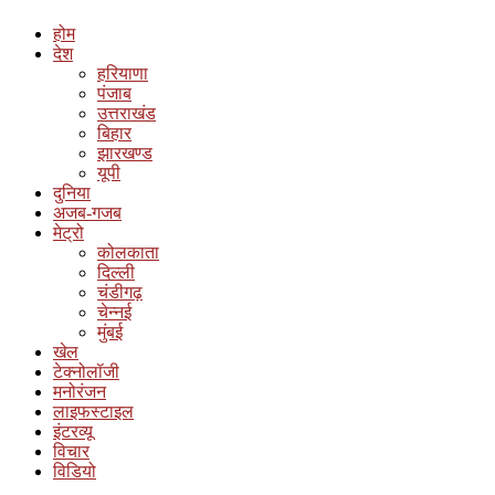
होम
देश
हरियाणा
पंजाब
उत्तराखंड
बिहार
झारखण्ड
यूपी
दुनिया
अजब-गजब
मेट्रो
कोलकाता
दिल्ली
चंडीगढ़
चेन्नई
मुंबई
खेल
टेक्नोलॉजी
मनोरंजन
लाइफस्टाइल
इंटरव्यू
विचार
विडियो