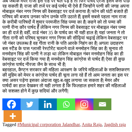
अब जबकि मेयर राजा इस राह पर चल पड़े हैं तो फिर पार्षद प्रजा इसमें कैसे पीछे
रह सकती है| राजा की तर्ज पर कई पार्षद भी ऐसे हैं जिन्होंने पत्नी की जगह अपना
मोबाइल नंबर नगर निगम की वेबसाइट पर दर्ज कराया है| फोन की घंटी बजाते ही
परिषद की बजाय उनका फोन उनके पति उठाते हैं| इसमें सबसे पहला नाम राजा
के करीबी पारिषदों में शुमार परमजीत सिंह पम्मा का है| कहने को तो पम्मा की
पत्नी रीना कौर पार्षद हैं लेकिन नगर निगम की वेबसाइट पर मोबाइल नंबर पम्मा
का ही दर्ज है| वहीं, वार्ड नंबर 35 के पार्षद का भी यही हाल है| यहां जनता ने तो
गीता रानी को परिषद चुनकर नगर निगम की सीढ़ियां चढ़ाई लेकिन वेबसाइट पर
जो नंबर उपलब्ध है वह गीता रानी के पति आरके निहंग का है| अगला उदाहरण
बस स्टैंड के पास ग्लासी रेस्टोरेंट चलाने वाले मनमोहन सिंह का है| चुनाव तो
मनमोहन सिंह की पत्नी ने लड़ा था लेकिन मोबाइल नंबर मनमोहन सिंह का ही
वेबसाइट पर दर्ज किया गया है| मनमोहन सिंह कांग्रेस से पार्षद हैं| ऐसा ही कुछ
कांग्रेस पार्षद नीरजा जैन के साथ भी है|
बहरहाल, कैप्टन सरकार की महिला आरक्षण के जरिये महिलाओं के सशक्तिकरण
की मुहिम को मेयर व कांग्रेस पार्षद ही चूना लगा रहे हैं तो आम जनता का इस पर
क्या असर पड़ेगा इसका अंदाजा खुद-ब-खुद लगाया जा सकता है| मेयर और
पार्षदों का हाल देखकर तो यही लगता है कि फिलहाल हमारे शहर की महिलाओं
को सशक्त होने में कुछ सदियां और लगेंगी|
Tagged
#Municipal corporation Jalandhar
,
Anita Raja
,
Jagdish raja