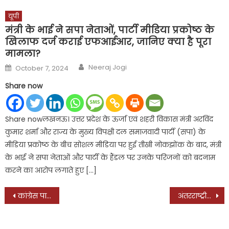
यूपी
मंत्री के भाई ने सपा नेताओं, पार्टी मीडिया प्रकोष्ठ के
खिलाफ दर्ज कराई एफआईआर, जानिए क्या है पूरा
मामला?
Author
Posted
Neeraj Jogi
October 7, 2024
on
Share now
Share nowलखनऊ। उत्तर प्रदेश के ऊर्जा एवं शहरी विकास मंत्री अरविंद
कुमार शर्मा और राज्य के मुख्य विपक्षी दल समाजवादी पार्टी (सपा) के
मीडिया प्रकोष्ठ के बीच सोशल मीडिया पर हुई तीखी नोकझोंक के बाद, मंत्री
के भाई ने सपा नेताओं और पार्टी के हैंडल पर उनके परिजनों को बदनाम
करने का आरोप लगाते हुए […]
Post
कांग्रेस पार्षद के स्पा सेंटर में पुलिस की रेड, 15 साल की लड़की को नशा देकर रेप, शिवसेना नेता गिरफ्तार, पढ़ें क्या है पूरा मामला?
अंतरराष्ट्रीय परिवार दिवस : कोरोना ने ली मां-बाप की जान, किशोर को ले गए मामा
navigation