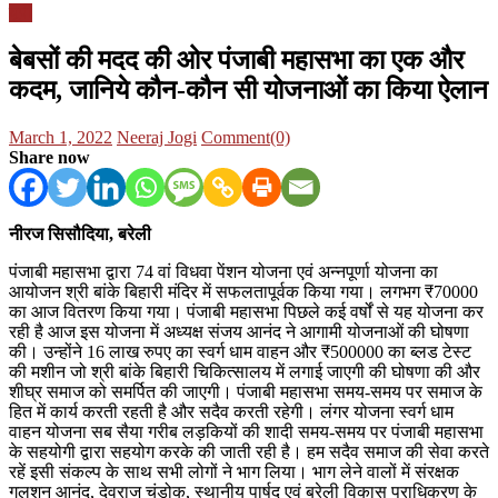
यूपी
बेबसों की मदद की ओर पंजाबी महासभा का एक और
कदम, जानिये कौन-कौन सी योजनाओं का किया ऐलान
Posted
Author
March 1, 2022
Neeraj Jogi
Comment(0)
on
Share now
नीरज सिसौदिया, बरेली
पंजाबी महासभा द्वारा 74 वां विधवा पेंशन योजना एवं अन्नपूर्णा योजना का
आयोजन श्री बांके बिहारी मंदिर में सफलतापूर्वक किया गया। लगभग ₹70000
का आज वितरण किया गया। पंजाबी महासभा पिछले कई वर्षों से यह योजना कर
रही है आज इस योजना में अध्यक्ष संजय आनंद ने आगामी योजनाओं की घोषणा
की। उन्होंने 16 लाख रुपए का स्वर्ग धाम वाहन और ₹500000 का ब्लड टेस्ट
की मशीन जो श्री बांके बिहारी चिकित्सालय में लगाई जाएगी की घोषणा की और
शीघ्र समाज को समर्पित की जाएगी। पंजाबी महासभा समय-समय पर समाज के
हित में कार्य करती रहती है और सदैव करती रहेगी। लंगर योजना स्वर्ग धाम
वाहन योजना सब सैया गरीब लड़कियों की शादी समय-समय पर पंजाबी महासभा
के सहयोगी द्वारा सहयोग करके की जाती रही है। हम सदैव समाज की सेवा करते
रहें इसी संकल्प के साथ सभी लोगों ने भाग लिया। भाग लेने वालों में संरक्षक
गुलशन आनंद, देवराज चंडोक, स्थानीय पार्षद एवं बरेली विकास प्राधिकरण के