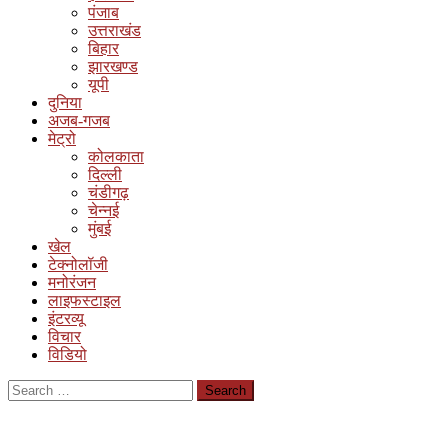
पंजाब
उत्तराखंड
बिहार
झारखण्ड
यूपी
दुनिया
अजब-गजब
मेट्रो
कोलकाता
दिल्ली
चंडीगढ़
चेन्नई
मुंबई
खेल
टेक्नोलॉजी
मनोरंजन
लाइफस्टाइल
इंटरव्यू
विचार
विडियो
Search
for: