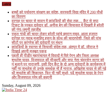
Skip
Latest
to
बच्चों को पर्यावरण संरक्षण का संदेश, सरस्वती विद्या मंदिर में 200 पौधों
content
का वितरण
दरगाह पर चादर से सावन में कांवड़ियों की सेवा तक… कैंट से सपा
टिकट के प्रबल दावेदार डॉ. अनीस बेग की सियासत में दिखती है बरेली
की गंगा-जमुनी तहज़ीब
राहुल गांधी की चादर लेकर बरेली पहुंचे इमरान मसूद, आला हजरत
दरगाह पर नवाब मुजाहिद हसन के साथ की चादरपोशी, जिले की पांच
सीटों पर कांग्रेस की दावेदारी पर मंथन
कांवड़ियों के स्वागत से सियासी संदेश तक, अंतपुर में डॉ. जीराज ने
दिखाई अपनी मजबूत पकड़
पहली ही पीडीए महापंचायत में विवादों में घिरे ऐरन और जिला अध्यक्ष
शुभलेश यादव, विजयपाल की मौजूदगी और सपा नेता चंद्रसेन सागर को
न बुलाने पर नाराजगी, उसी दिन कैंट के दो अन्य दावेदारों के कार्यक्रम में
नहीं गए शुभलेश तो उनके समर्थक भी हैं नाराज, अखिलेश यादव से की गई
थी शुभलेश की शिकायत, फिर भी नहीं सुधरे, पढ़ें शुभलेश यादव के ऐरन
और विजयपाल प्रेम की कहानी
Sunday, August 09, 2026