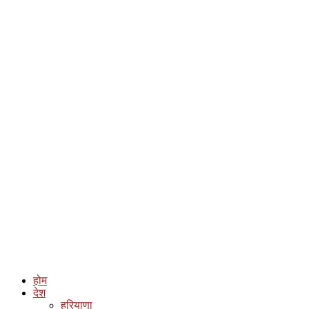
होम
देश
हरियाणा