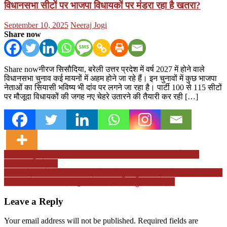
विधानसभा सीटों पर भाजपा विधायकों पर मंडरा रहा है खतरा?
Posted
Author
September 10, 2025
Neeraj Jogi
on
Share now
Share nowनीरज सिसौदिया, बरेली उत्तर प्रदेश में वर्ष 2027 में होने वाले
विधानसभा चुनाव कई मायनों में अहम होने जा रहे हैं। इन चुनावों में कुछ भाजपा
नेताओं का सियासी भविष्य भी दांव पर लगने जा रहा है। पार्टी 100 से 115 सीटों
पर मौजूदा विधायकों की जगह नए चेहरे उतारने की तैयारी कर रही […]
Post
एमएलसी चुनाव : क्या इं. अनीस अहमद खां को मिलेगा सेवा, समर्पण और
वफादारी का ईनाम?
navigation
धूमधाम से मनाई गई महाशिवरात्रि, मेयर ने कुंवरपुर से निकलने वाली शोभायात्रा
को दिखाई हरी झंडी, ब्रह्मकुमारीज केंद्र पर भी हुआ कार्यक्रम
Leave a Reply
Your email address will not be published.
Required fields are