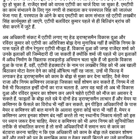
दूर हो चुका है. राजेंद्र शर्मा को वापस एटीपी का चार्ज दिया जा चुका है. एमटीपी
का काम संभालने के लिए गुरु नगरी से तबादला कर परमपाल सिंह को जालंधर
भेजा गया है. परमपाल के आने के बाद एमटीपी का काम संभाल रहे एटीपी लखबीर
सिंह कार्यमुक्त हो जाएंगे. एटीपी बलविंदर कुमार पहले से ही बिल्डिंग ब्रांच की
सेवा करने में जुटे हैं.
अब अधिकारी संकट में एटीपी लगाए गए हेड ड्राफ्ट्समैन विकास दुआ और
रविंदर कुमार को एटीपी का अतिरिक्त बोझ देना मुनासिब नहीं है क्योंकि निगम के
पास पहले ही तीन रेगुलर एटीपी मौजूद हैं. विकास दुआ की जगह राजेंद्र शर्मा को
उनके इलाकों की जिम्मेदारी दी जा सकती है क्योंकि शर्मा जी पहले भी उन इलाकों
में अवैध निर्माण के खिलाफ ताबड़तोड़ अभियान चला चुके हैं जो इलाके विकास
दुआ के पास हैं. वहीं, एटीपी हेडक्वार्टर के नाम पर लखबीर सिंह को भी अब खाली
बिठाकर मोटा वेतन देने का कोई औचित्य नहीं रह जाता. उन्हें भी फिल्ड में
लगाकर हेड ड्राफ्ट्समैन को काम के बोझ से मुक्त कर देना चाहिए. वैसे मेयर
राजा और निगम कमिश्नर लाकड़ा जिसका चाहें शोषण कर सकते हैं. निगम में तो
वैसे भी फिलहाल इन्हीं दोनों का राज चलता है. अगर वह चाहें तो अब भी विकास
दुआ और रविंदर कुमार का शोषण कर अपने चहेते एटीपी को मौज का अवसर दे
सकते हैं. फाइलों के बोझ तले दबे ये दोनों हेड ड्राफ्ट्समैन लाचार हैं और मेयर या
कमिश्नर के फैसले का विरोध भी नहीं कर सकते. इन पीड़ित अधिकारियों के पास
मेयर व कमिश्नर की बात मानने के अलावा दूसरा कोई चारा भी नहीं है. मेयर व
कमिश्नर अगर इनका शोषण बंद नहीं करते तो नए स्थानीय निकाय मंत्री को इस
पर ध्यान जरूर देना चाहिए. मेयर व कमिश्नर को भी अगर निगम को सुनियोजित
तरीके से संचालित करना है तो सभी अधिकारियों में समान रूप से काम का
बंटवारा करना चाहिए न कि एक अधिकारी को काम के बोझ तले दबाकर शोषण
करें और दूसरे को पद के मुताबिक काम न देकर खाली बिठाते हुए उसे मानसिक