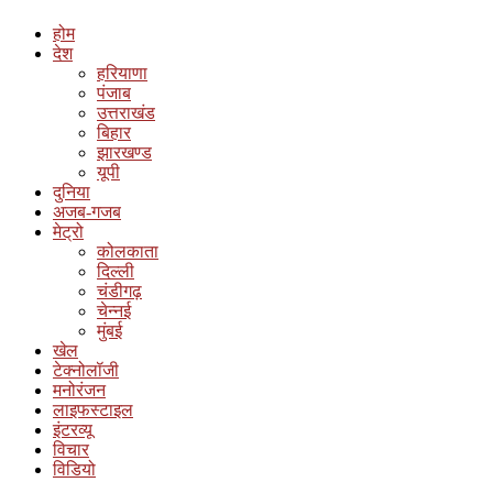
होम
देश
हरियाणा
पंजाब
उत्तराखंड
बिहार
झारखण्ड
यूपी
दुनिया
अजब-गजब
मेट्रो
कोलकाता
दिल्ली
चंडीगढ़
चेन्नई
मुंबई
खेल
टेक्नोलॉजी
मनोरंजन
लाइफस्टाइल
इंटरव्यू
विचार
विडियो